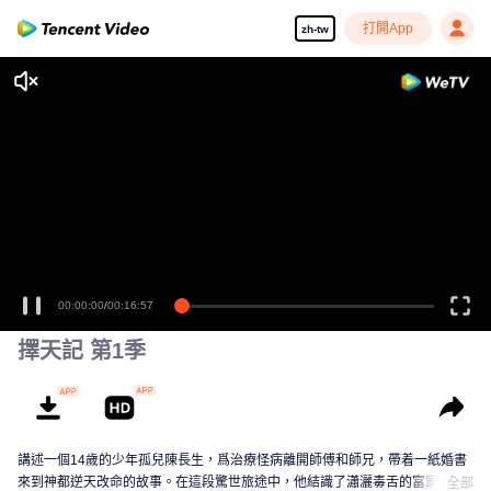
打開App
zh-tw
00:00:00
/
00:16:57
擇天記 第1季
講述一個14歲的少年孤兒陳長生，爲治療怪病離開師傅和師兄，帶着一紙婚書
來到神都逆天改命的故事。在這段驚世旅途中，他結識了瀟灑毒舌的富家公
全部