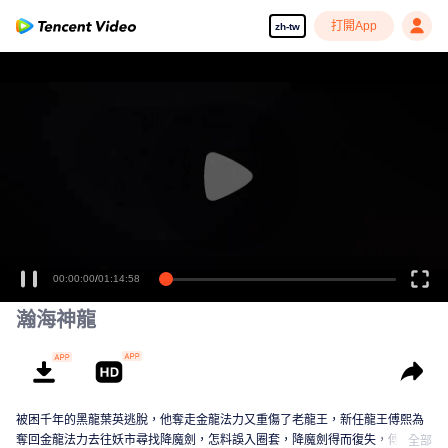
打開App
zh-tw
00:00:00
/
01:14:58
瀚海神龍
被困千年的黑龍葉英逃脫，他奪走金龍法力又重傷了老龍王，新任龍王傅熙為
奪回金龍法力去往妖市尋找降魔劍，怎料誤入圈套，降魔劍得而復失，傅熙激
全部