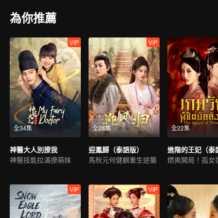
為你推薦
VIP
VIP
全34集
全28集
全22集
神醫大人別撩我
迎鳳歸（泰語版）
進階的王妃（泰
神醫技能拉滿撩萌妹
馬秋元何健麒重生逆襲
VIP
VIP