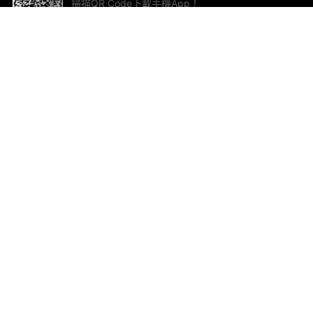
掃描QR Code下載手機App！
幫助與回饋
關
意見反饋
加
聯
電郵
ted.