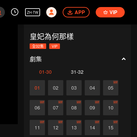
APP
VIP
ZH-TW
皇妃為何那樣
全32集
VIP
劇集
01-30
31-32
VIP
01
02
03
04
05
VIP
VIP
VIP
VIP
VIP
06
07
08
09
10
VIP
VIP
VIP
VIP
VIP
11
12
13
14
15