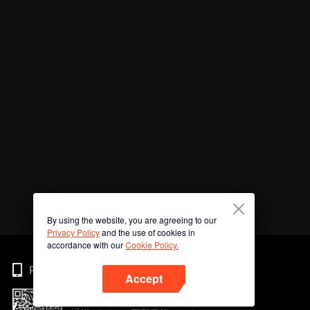
By using the website, you are agreeing to our
Privacy Policy
and the use of cookies in
accordance with our
Cookie Policy.
Phone
Accept