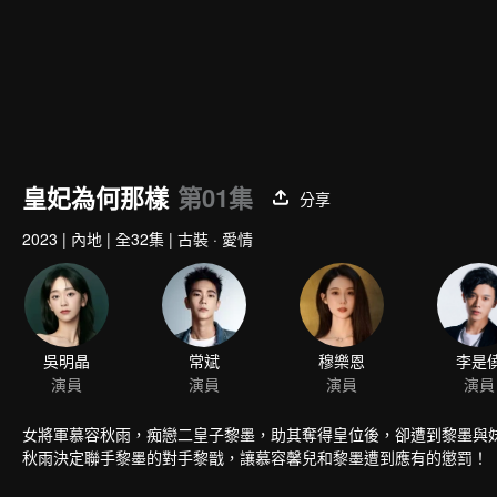
皇妃為何那樣
第01集
分享
2023
|
內地
|
全32集
|
古裝 · 愛情
吳明晶
常斌
穆樂恩
李是
演員
演員
演員
演員
女將軍慕容秋雨，痴戀二皇子黎墨，助其奪得皇位後，卻遭到黎墨與
秋雨決定聯手黎墨的對手黎戩，讓慕容馨兒和黎墨遭到應有的懲罰！