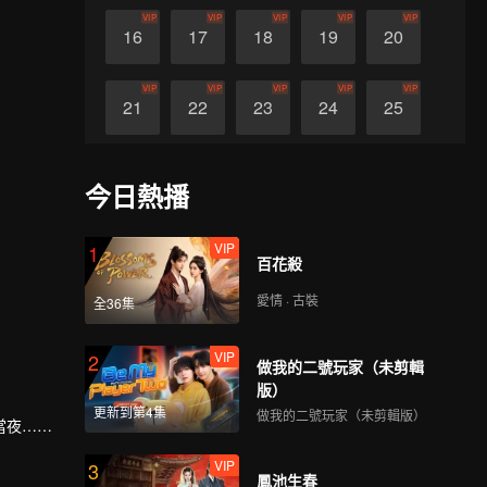
VIP
VIP
VIP
VIP
VIP
16
17
18
19
20
VIP
VIP
VIP
VIP
VIP
21
22
23
24
25
VIP
VIP
VIP
VIP
VIP
26
27
28
29
30
今日熱播
VIP
1
百花殺
愛情 · 古裝
全36集
VIP
2
做我的二號玩家（未剪輯
版）
更新到第4集
做我的二號玩家（未剪輯版）
當夜……
VIP
3
鳳池生春