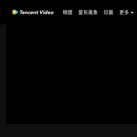
精選
愛有萬象
綜藝
更多