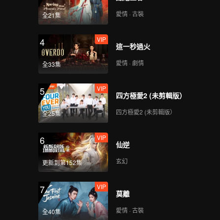
愛情 · 古裝
全21集
VIP
4
這一秒過火
愛情 · 劇情
全33集
VIP
5
四方極愛2 (未剪輯版）
四方極愛2 (未剪輯版）
全25集
VIP
6
仙逆
玄幻
更新到第152集
VIP
7
莫離
愛情 · 古裝
全40集