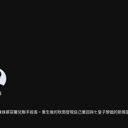
僥
妹妹慕容馨兒聯手殺害。重生後的秋雨發現自己重回與七皇子黎戩的新婚