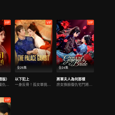
VIP
VIP
VIP
全26集
全24集
語版）
以下犯上
將軍夫人為何那樣
燃爽開局！孤女復仇成王妃
一身反骨！孤女單挑後宮
庶女換臉復仇宅鬥將軍府
VIP