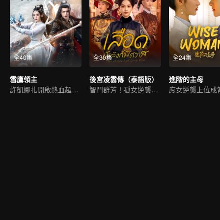
全40集
全30集
全24集
雪鷹領主
後宮凌雲傳（泰語版）
進階的主母
許凱娜扎開啟熱血超凡世界
智鬥群芳！孤女逆襲鎮六宮