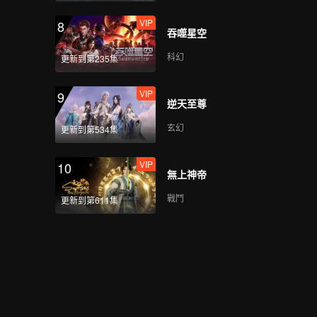
VIP
8
吞噬星空
科幻
更新到第235集
VIP
9
逆天至尊
玄幻
更新到第534集
VIP
10
無上神帝
戰鬥
更新到第611集