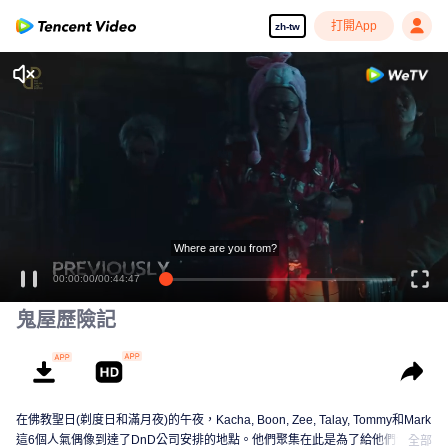
打開App
zh-tw
Where are you from?
00:00:00
/
00:44:47
鬼屋歷險記
在佛教聖日(剃度日和滿月夜)的午夜，Kacha, Boon, Zee, Talay, Tommy和Mark
這6個人氣偶像到達了DnD公司安排的地點。他們聚集在此是為了給他們今年第
全部