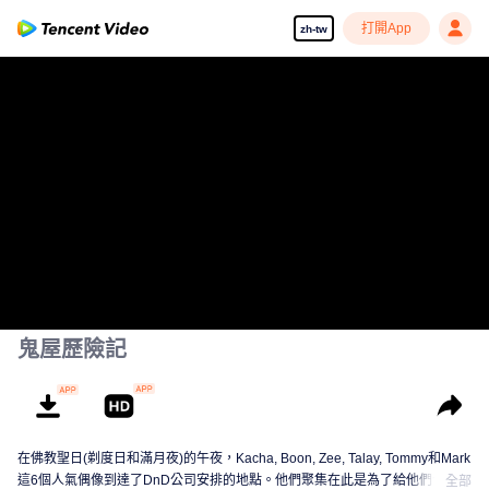
打開App
zh-tw
鬼屋歷險記
在佛教聖日(剃度日和滿月夜)的午夜，Kacha, Boon, Zee, Talay, Tommy和Mark
這6個人氣偶像到達了DnD公司安排的地點。他們聚集在此是為了給他們今年第
全部