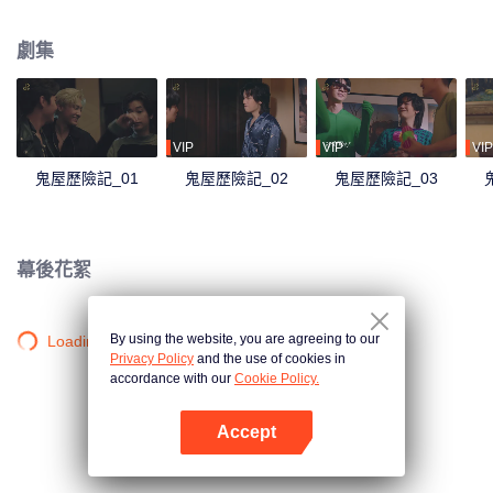
一場大型演出排練。但誰能想到他們在這個紅磚房裡遇到了Rose，一個在這裡
住了200多年的寂寞、瘋狂、沉迷於電視劇並且尷尬於遇見這些偶像的幽靈，
劇集
並陷入了一系列混亂呢？超乎想象的意外情況詭異扭曲，令人捧腹，這個紅磚
房裡的神祕事件讓著6個青年不得不開始他們的冒險，只為弄清發生在他們身上
的事情到底是真的幽靈作祟，還是隻是他們的幻想……
VIP
VIP
VIP
鬼屋歷險記_01
鬼屋歷險記_02
鬼屋歷險記_03
幕後花絮
By using the website, you are agreeing to our
Loading…
Privacy Policy
and the use of cookies in
accordance with our
Cookie Policy.
Accept
打開App