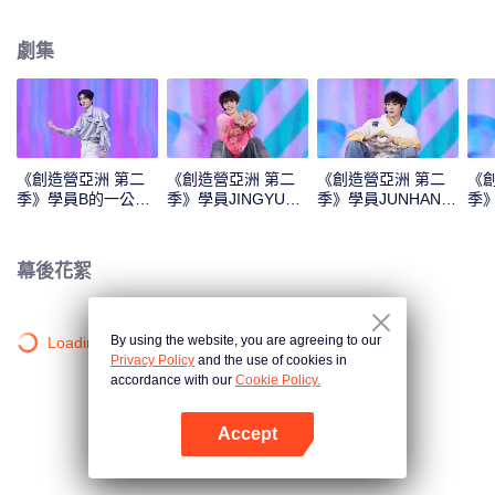
Monster》《Super》《True Love》《Under the Moon Road》
劇集
《創造營亞洲 第二
《創造營亞洲 第二
《創造營亞洲 第二
《
季》學員B的一公直
季》學員JINGYU的
季》學員JUNHAN的
季
拍
一公直拍
一公直拍
公
幕後花絮
By using the website, you are agreeing to our
Loading…
Privacy Policy
and the use of cookies in
accordance with our
Cookie Policy.
Accept
打開App