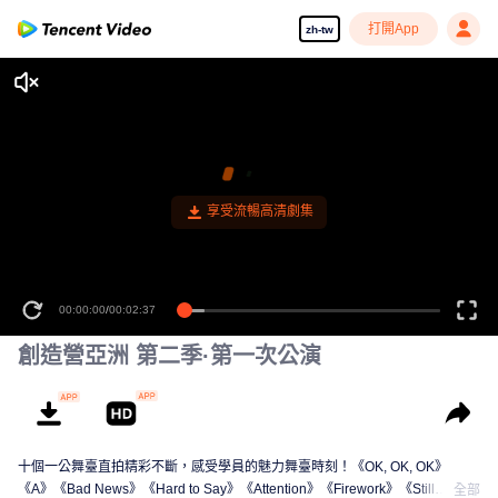
打開App
zh-tw
享受流暢高清劇集
00:00:00
/
00:02:37
創造營亞洲 第二季·第一次公演
十個一公舞臺直拍精彩不斷，感受學員的魅力舞臺時刻！《OK, OK, OK》
《A》《Bad News》《Hard to Say》《Attention》《Firework》《Still
全部