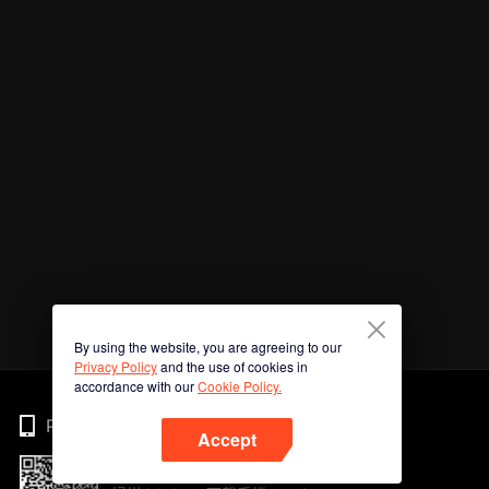
By using the website, you are agreeing to our
Privacy Policy
and the use of cookies in
accordance with our
Cookie Policy.
Phone
Accept