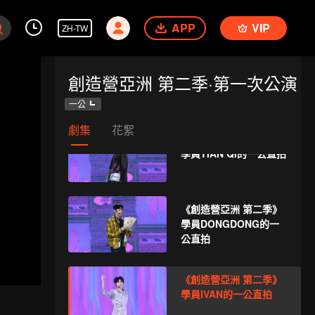
學員REXY的一公直拍
APP
VIP
ZH-TW
《創造營亞洲 第二季》
創造營亞洲 第二季·第一次公演
學員HONGJIN的一公直
拍
一公
劇集
花絮
《創造營亞洲 第二季》
學員TIAN QI的一公直拍
《創造營亞洲 第二季》
學員DONGDONG的一
公直拍
《創造營亞洲 第二季》
學員IVAN的一公直拍