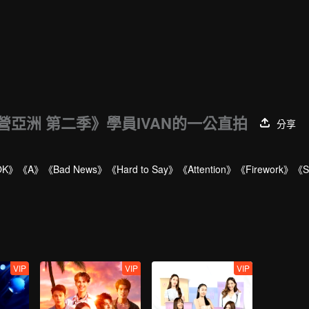
營亞洲 第二季》學員IVAN的一公直拍
分享
d News》《Hard to Say》《Attention》《Firework》《Sti
VIP
VIP
VIP