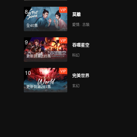
VIP
8
莫離
《創造營亞洲 第二季》
學員SMART的一公直拍
愛情 · 古裝
全40集
VIP
9
吞噬星空
《創造營亞洲 第二季》
學員TADALEE的一公直
科幻
更新到第235集
拍
VIP
10
完美世界
《創造營亞洲 第二季》
學員KAO的一公直拍
玄幻
更新到第281集
《創造營亞洲 第二季》
學員PEANUT的一公直
拍