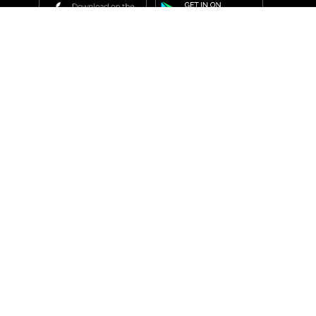
VIP
協議與條款
隱私協議
協議與條款
Cookie政策
Copyright © 2016-
2026
Image Future Investment (HK) Limi