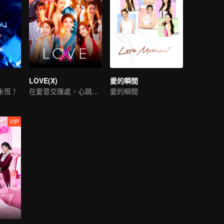
LOVE(X)
愛的瞬間
永恆！
在愛意交匯處，心跳奏響繽紛旋律
愛的瞬間
VIP