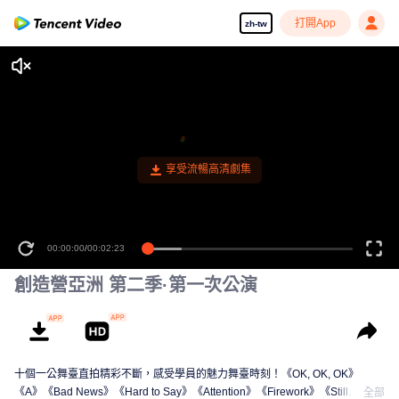
打開App
zh-tw
享受流暢高清劇集
00:00:00
/
00:02:23
創造營亞洲 第二季·第一次公演
十個一公舞臺直拍精彩不斷，感受學員的魅力舞臺時刻！《OK, OK, OK》
《A》《Bad News》《Hard to Say》《Attention》《Firework》《Still
全部