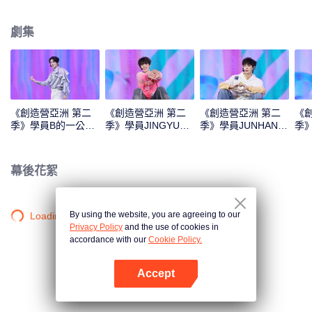
Monster》《Super》《True Love》《Under the Moon Road》
劇集
《創造營亞洲 第二
《創造營亞洲 第二
《創造營亞洲 第二
《
季》學員B的一公直
季》學員JINGYU的
季》學員JUNHAN的
季
拍
一公直拍
一公直拍
公
幕後花絮
By using the website, you are agreeing to our
Loading…
Privacy Policy
and the use of cookies in
accordance with our
Cookie Policy.
Accept
打開App