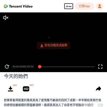
打開App
zh-tw
享受流暢高清劇集
00:00:00
/
00:45:03
今天的她們
把事業看得極重的路真真為了愛情奮不顧身的回到了成都。早早嫁給青梅竹馬
但總想逃離婚姻的閨蜜顧漫婷，邀請真真加入了自家老字號飯店“川白樓”。兩人
全部