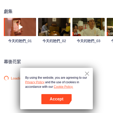
原有的生活軌跡卻因為餐飲企業家梁清然的突然出現打破了……川白樓突如其
來的危機讓三位性格各異的女性“不打不相識”。經過愛情、事業、理想的層層考
劇集
驗，在煙火成都，她們又會做出怎樣的抉擇。
VIP
VIP
今天的她們_01
今天的她們_02
今天的她們_03
幕後花絮
By using the website, you are agreeing to our
Loading…
Privacy Policy
and the use of cookies in
accordance with our
Cookie Policy.
Accept
打開App