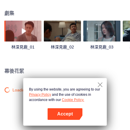
感情，從大學的一見鍾情到扛過畢業分手的魔咒，歷經多年的風風雨雨走入了
婚姻殿堂，每一步都是令人羨慕的模樣。所以林紹濤萬萬沒想過，人到中年在
劇集
自己向行業發起改革進攻的時候，自己的家庭也走出了舒適圈。關於離婚的原
因，簡艾不曾向任何一人解釋。她本想著離開北京去大理，卻因為以前的工作
經驗被劉映霞臨危受命聘入了VG中國助她解決優化危機。更巧合的是，她的前
夫林紹濤竟然也殺回了VG成為了運營部總監。種種機緣下，原本就不想二人離
婚的各路親友，更是絞盡腦汁使出各種招數想讓二人複合。林紹濤這廂要在職
場上斬妖除魔，那廂要應對簡艾和劉映霞的聯手見招拆招，更別提還有自家損
林深見鹿_01
林深見鹿_02
林深見鹿_03
友們的各種內憂外患。到底是能重新抱得美人歸，還是就此一別兩寬，林紹濤
和簡艾這對太過知彼知己的對手，再次一起站在了人生的岔路口上。
幕後花絮
By using the website, you are agreeing to our
Loading…
Privacy Policy
and the use of cookies in
accordance with our
Cookie Policy.
Accept
打開App