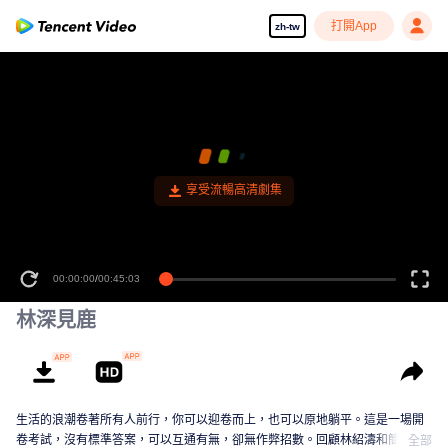
打開App
zh-tw
享受流暢高清劇集
00:00:00
/
00:45:03
林深見鹿
生活的浪潮卷著所有人前行，你可以迎卷而上，也可以原地躺平。這是一場開
卷考試，沒有標準答案，可以互通有無，卻無作弊招數。回顧林紹濤和簡艾的
全部