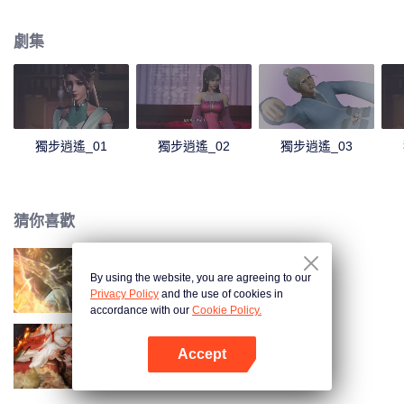
塵，他們不甘如此，以修行來悟道而變得強大，甚至永生。天地大道如同氣
運，有能者居之。大道之路，就是爭道之路，這就造成了萬族萬靈的相爭。 一
劇集
個時代，只能支撐少數一些人得道。得道者，以為站在了世間之巔，以後可以
恣意逍遙。但卻發現，即使得道。同樣難逃厄運，在他們之上有著主宰，收割
著一個又一個的時代，收割著天下修行者為了維持他們野心。萬族萬靈，不過
是被這些主宰豢養而已。 這些主宰，收割著得道者，收割著每個世界的靈華，
摧毀一個個世界。 歷代得道者，都不甘被收割，不斷的反抗，可是每一次都失
敗。 直到……主角葉宇出現，他剝開了一個個時代，剝開了一個個秘密。隨著
獨步逍遙_01
獨步逍遙_02
獨步逍遙_03
他展開了史詩級的畫卷，在這壯闊的世界中，不斷的成長，經歷愛情和友情，
洗淨蒙塵的道心，最後和收割萬族萬靈的主宰對決。
猜你喜歡
By using the website, you are agreeing to our
長生界
Privacy Policy
and the use of cookies in
accordance with our
Cookie Policy.
Accept
玉奴嬌
打開App