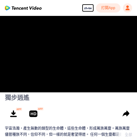
打開App
zh-tw
獨步逍遙
宇宙浩瀚，產生無數的類型的生命體，這些生命體，形成萬族萬靈。萬族萬靈
儘管種族不同，信仰不同，但一樣的就是奢望得道。 任何一個生靈都是道心蒙
全部