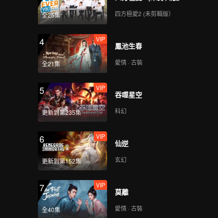
四方極愛2 (未剪輯版）
全25集
VIP
4
鳳池生春
愛情 · 古裝
全21集
VIP
5
吞噬星空
科幻
更新到第235集
VIP
6
仙逆
玄幻
更新到第152集
VIP
7
莫離
愛情 · 古裝
全40集