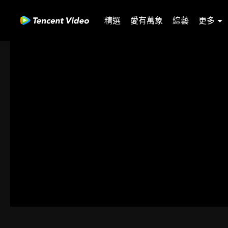
精選
愛有萬象
綜藝
更多