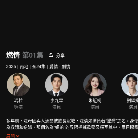
燃情
第01集
分享
2025
|
內地
|
全24集
|
愛情 · 劇情
馮粒
李九霖
朱近桐
劉耀
導演
演員
演員
演員
多年前，沈母因與人通姦被族長沉塘，沈清如揹負著“盪婦”之名，身
為救贖和逆鱗，那個名為“姐弟”的界限搖搖欲墜又橫亙其中，眾目睽
死於大婚前夜，莫老太強逼沈清如陪葬。沈逞遭人設計以身犯險。為救
展開