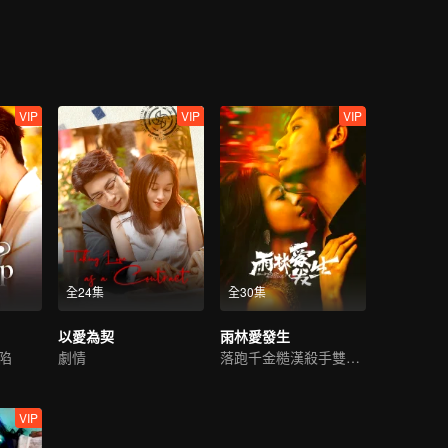
隱姓埋名重回小鎮。
VIP
VIP
VIP
全24集
全30集
以愛為契
雨林愛發生
陷
劇情
落跑千金糙漢殺手雙向救贖
VIP