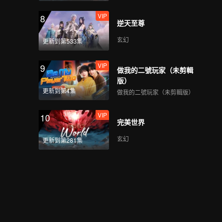
VIP
8
逆天至尊
玄幻
更新到第533集
VIP
9
做我的二號玩家（未剪輯
版）
更新到第4集
做我的二號玩家（未剪輯版）
VIP
10
完美世界
玄幻
更新到第281集