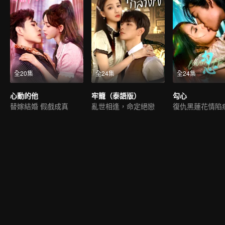
全20集
全24集
全24集
心動的他
牢籠（泰語版）
勾心
替嫁結婚 假戲成真
亂世相逢，命定絕戀
復仇黑蓮花情陷