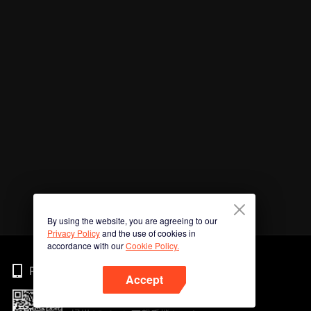
By using the website, you are agreeing to our
Privacy Policy
and the use of cookies in
accordance with our
Cookie Policy.
Phone
Accept