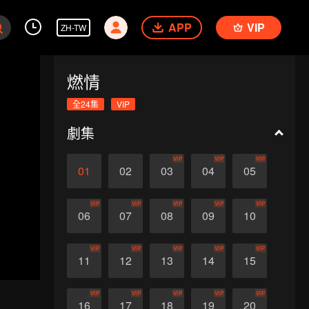
APP
VIP
ZH-TW
燃情
全24集
VIP
劇集
VIP
VIP
VIP
01
02
03
04
05
VIP
VIP
VIP
VIP
VIP
06
07
08
09
10
VIP
VIP
VIP
VIP
VIP
11
12
13
14
15
VIP
VIP
VIP
VIP
VIP
16
17
18
19
20