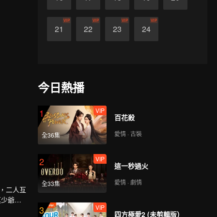
VIP
VIP
VIP
VIP
21
22
23
24
今日熱播
VIP
1
百花殺
愛情 · 古裝
全36集
VIP
2
這一秒過火
愛情 · 劇情
全33集
現，二人互
莫少爺卻
VIP
3
能說出口
四方極愛2 (未剪輯版）