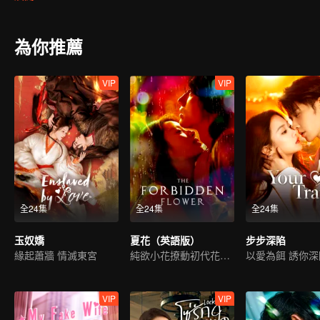
的她投入生父麾下，征戰多年，他從“啞巴糙漢”成長為冷酷“少帥”，
為你推薦
VIP
VIP
全24集
全24集
全24集
玉奴嬌
夏花（英語版）
步步深陷
緣起蕭牆 情滅東宮
純欲小花撩動初代花美男
以愛為餌 誘你深
VIP
VIP