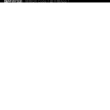
掃描QR Code下載手機App！
幫助與回饋
關
意見反饋
加
聯
電郵
ted.