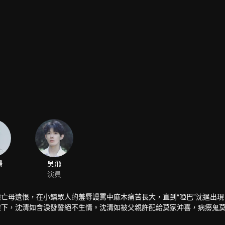
揚
吳飛
演員
懷亡母遺恨，在小鎮眾人的羞辱謾罵中麻木痛苦長大，直到“啞巴”沈逞出
睽下，沈清如含淚發誓絕不生情。沈清如被父親許配給莫家沖喜，病癆鬼
沈逞，沈清如改嫁“溫柔”的族長之子。沈逞在亂葬崗九死一生，為了不