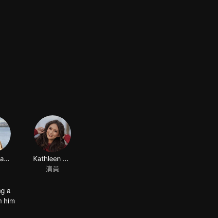
Raisya Bawazier
Kathleen Carolyne Gabriyela
演員
ng a
n him
beginning,