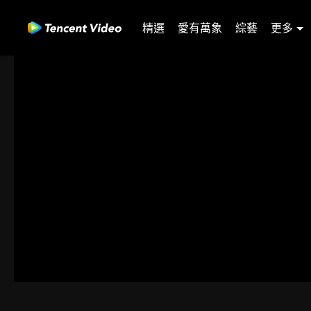
精選
愛有萬象
綜藝
更多