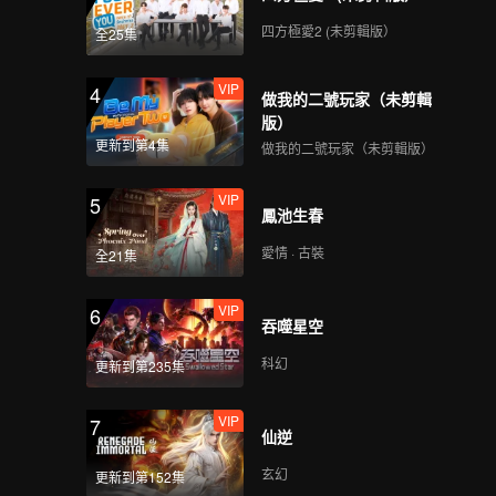
Wicked! Caramel cries
because of Arjuna |
四方極愛2 (未剪輯版）
全25集
The Spray Boy
VIP
VIP
4
雙面阿朱那_06B
做我的二號玩家（未剪輯
版）
更新到第4集
做我的二號玩家（未剪輯版）
VIP
5
Spoiler EP7A: Juna
鳳池生春
being so selfish! |
The Spray Boy
愛情 · 古裝
全21集
VIP
VIP
6
雙面阿朱那_07A
吞噬星空
科幻
更新到第235集
VIP
7
Spoiler EP7B:
仙逆
Everyone is being
threatened by the
玄幻
更新到第152集
mafia?! | The Spray