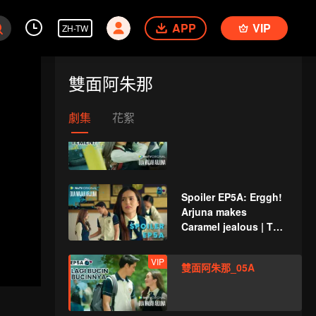
APP
VIP
ZH-TW
Spoiler EP4B: Starting
to forget his root,
雙面阿朱那
Juna is changing |
The Spray Boy
劇集
花絮
VIP
雙面阿朱那_04B
Spoiler EP5A: Erggh!
Arjuna makes
Caramel jealous | The
Spray Boy
VIP
雙面阿朱那_05A