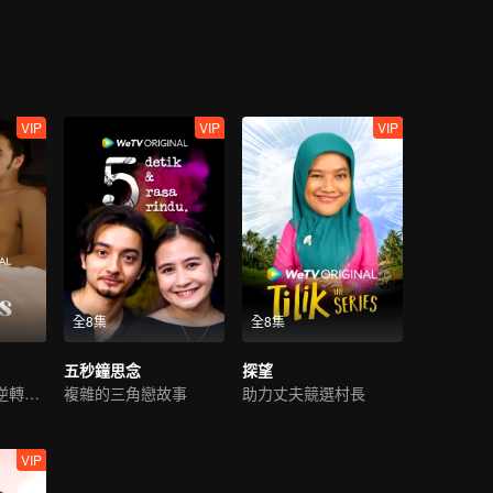
e get
VIP
VIP
VIP
全8集
全8集
五秒鐘思念
探望
假戲真做，能否逆轉命運？
複雜的三角戀故事
助力丈夫競選村長
VIP