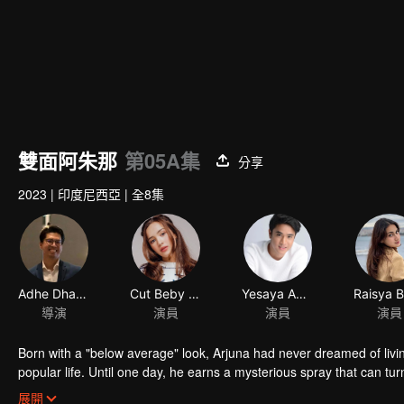
雙面阿朱那
第05A集
分享
2023
|
印度尼西亞
|
全8集
Adhe Dharmastriya
Cut Beby Tsabina
Yesaya Abraham
導演
演員
演員
演員
Born with a "below average" look, Arjuna had never dreamed of livi
popular life. Until one day, he earns a mysterious spray that can tur
into a gorgeous specimen. Now that he has a chance to get a new 
展開