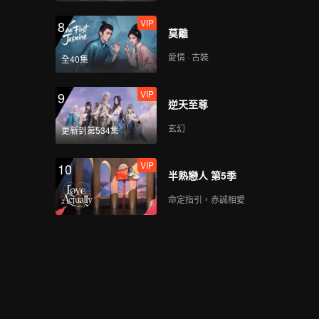
Boy
VIP
VIP
8
雙面阿朱那_07B
莫離
愛情 · 古裝
全40集
VIP
9
Spoiler EP8A: Arjuna
逆天至尊
Spray has run out,
what do people
玄幻
更新到第534集
react? | The Spray
Boy
VIP
VIP
10
雙面阿朱那_08A
半熟戀人 第5季
命定指引，赤誠相愛
Spoiler EP8B: So
lucky! Arjuna
received sincere love
from Caramel | The
Spray Boy
VIP
雙面阿朱那_08B