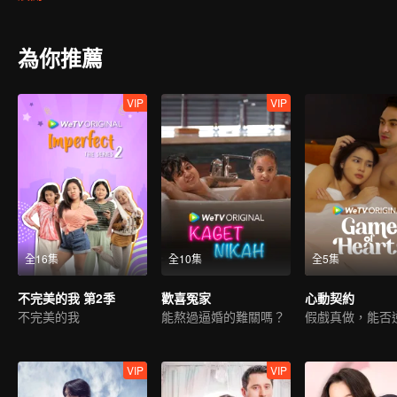
can Arjuna make use of his fresh look to pursue his dream, or will h
drowned in the sudden wave of popularity?
為你推薦
VIP
VIP
全16集
全10集
全5集
不完美的我 第2季
歡喜冤家
心動契約
不完美的我
能熬過逼婚的難關嗎？
VIP
VIP