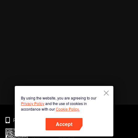
By using the website, you are agreeing to our
Privacy Policy
and the use of cookies in
accordance with our
Cookie Policy.
Phone
Accept