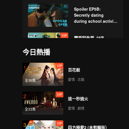
Spoiler EP5B:
Secretly dating
during school activity
| The Spray Boy
VIP
雙面阿朱那_05B
今日熱播
VIP
1
Spoiler EP6A: Very
百花殺
disobedient! Arjuna
hurts his mother's
愛情 · 古裝
全36集
heart | The Spray Boy
VIP
VIP
2
雙面阿朱那_06A
這一秒過火
愛情 · 劇情
全33集
VIP
3
Spoiler EP6B:
四方極愛2 (未剪輯版）