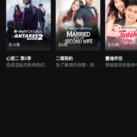
全10集
全6集
全19集
心宿二 第2季
二婚契約
靈魂伴侶
造成混亂的新角色的出現。
為了重病的母親，她被迫成為別人的“二妻”