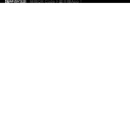
掃描QR Code下載手機App！
幫助與回饋
關
意見反饋
加
聯
電郵
ted.