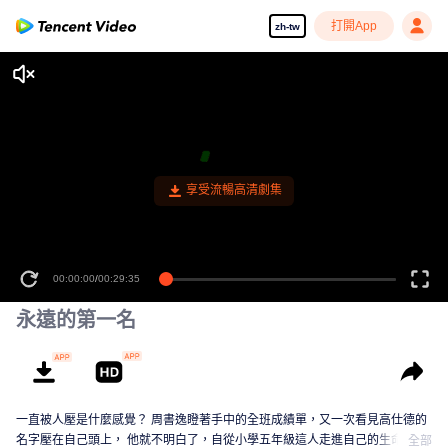
打開App
zh-tw
享受流暢高清劇集
00:00:00
/
00:29:35
永遠的第一名
一直被人壓是什麼感覺？ 周書逸瞪著手中的全班成績單，又一次看見高仕德的
名字壓在自己頭上， 他就不明白了，自從小學五年級這人走進自己的生命後，
全部