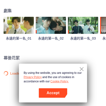
第一名就離他遠去， 他從「永遠第一」變成「萬年老二」…… 終於，忍到高三
他不必再忍。周書逸竊笑，很好，一進大學分道揚鑣，他們終於可以再也不
劇集
見！ 滿心愉悅迎接大學生活的他再度加入自己鍾愛的游泳社，一路被捧著，沒
想到畢業前迎新生入社傳承PK賽上竟然看見高仕德出現！這次，不僅來不及在
暗戀的學姐面前帥氣奪冠，還掉進水裡抽筋差點溺水，周書逸只有三個字…好-
想-死! 之後發現學姐和自己最好的朋友交往，他更想撞豆腐自殺，果然遇上高
仕德就是沒好事！ 他不知道天地那麼大，為何到哪高仕德總跟著他。那個人
VIP
VIP
VIP
說...「我一直看著你」，是要看到什麼時候才肯放過他？
永遠的第一名_01
永遠的第一名_02
永遠的第一名_03
永
幕後花絮
By using the website, you are agreeing to our
Loading…
Privacy Policy
and the use of cookies in
accordance with our
Cookie Policy.
Accept
打開App