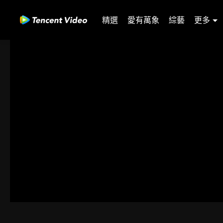
精選
愛有萬象
綜藝
更多