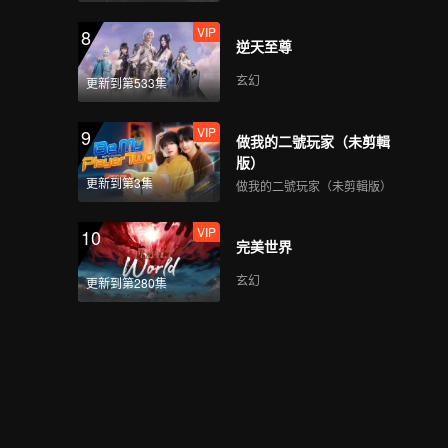
VIP
8
逆天至尊
玄幻
更新到第533集
VIP
9
做我的二號玩家（未剪輯
版）
更新到第3集
做我的二號玩家（未剪輯版）
VIP
10
完美世界
玄幻
更新到第280集