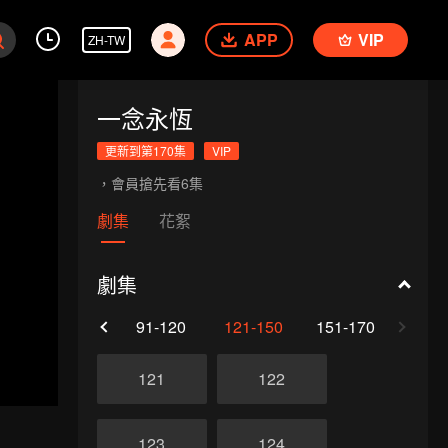
APP
VIP
ZH-TW
一念永恆
更新到第170集
VIP
，會員搶先看6集
劇集
花絮
劇集
61-90
91-120
121-150
151-170
121
122
123
124