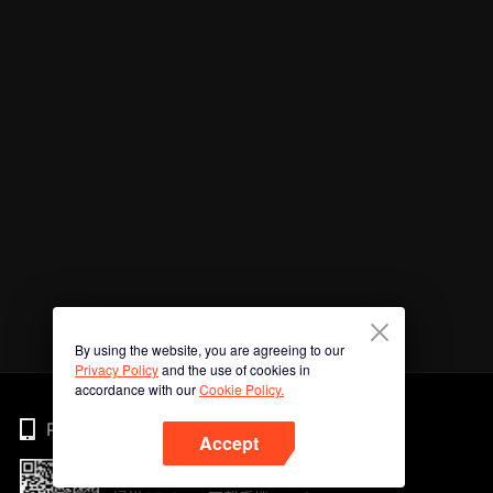
By using the website, you are agreeing to our
Privacy Policy
and the use of cookies in
accordance with our
Cookie Policy.
Phone
Accept