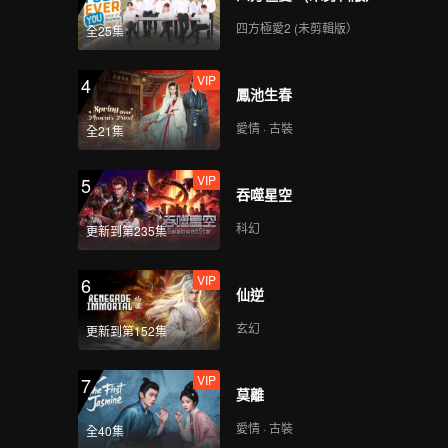
137
138
四方極愛2 (未剪輯版）
全25集
139
140
VIP
4
鳳池生春
愛情 · 古裝
141
142
全21集
VIP
5
吞噬星空
143
144
科幻
更新到第235集
145
146
VIP
6
仙逆
147
148
玄幻
更新到第152集
VIP
7
149
150
莫離
愛情 · 古裝
全40集