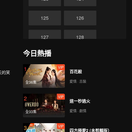
125
126
127
128
今日熱播
129
130
VIP
1
百花殺
天的笑
131
132
愛情 · 古裝
全36集
133
134
VIP
2
這一秒過火
愛情 · 劇情
全33集
135
136
VIP
3
四方極愛2 (未剪輯版）