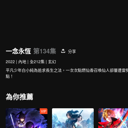
一念永恆
第134集
分享
2022
|
內地
|
全212集
|
玄幻
平凡少年白小純為追求長生之法，一次次點燃仙香召喚仙人卻屢遭雷
點！
為你推薦
VIP