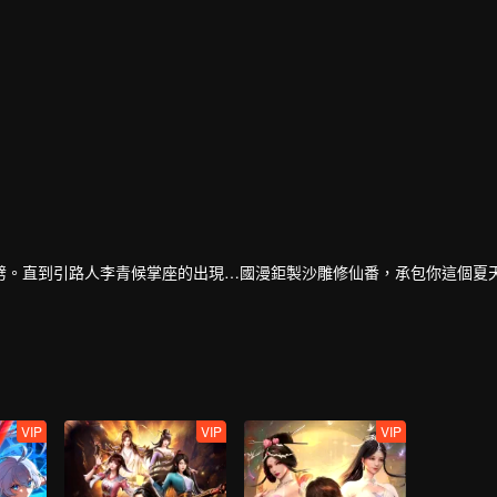
劈。直到引路人李青候掌座的出現…國漫鉅製沙雕修仙番，承包你這個夏
VIP
VIP
VIP