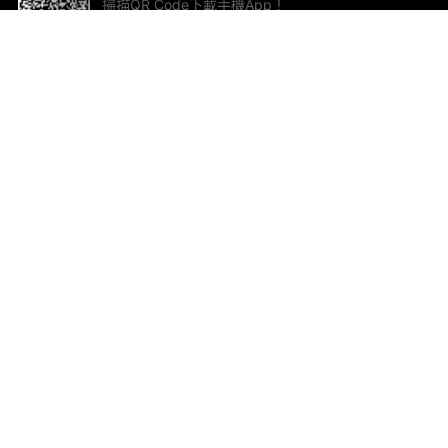
掃描QR Code下載手機App！
幫助與回饋
關
意見反饋
加
聯
電郵
ted.