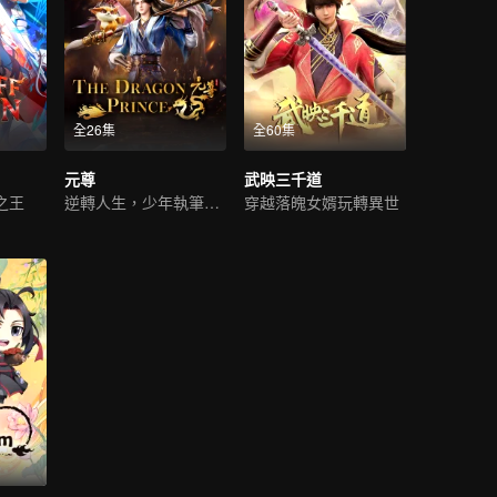
全26集
全60集
元尊
武映三千道
之王
逆轉人生，少年執筆破蒼穹
穿越落魄女婿玩轉異世