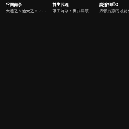
谷圍南亭
雙生武魂
魔道祖師Q
天選之人通天之人，開戰
誰主沉浮，神武無敵
溫馨治癒的可愛