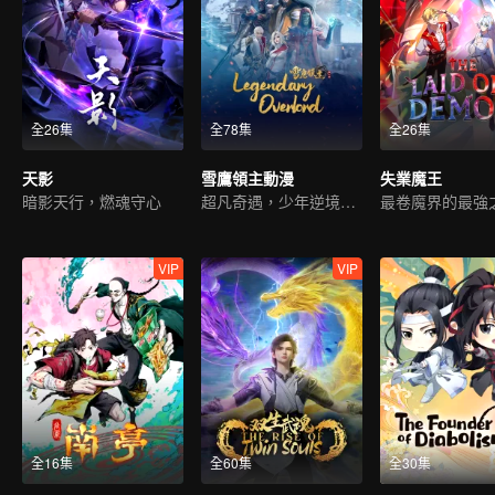
全26集
全78集
全26集
天影
雪鷹領主動漫
失業魔王
暗影天行，燃魂守心
超凡奇遇，少年逆境重生
最卷魔界的最強
VIP
VIP
全16集
全60集
全30集