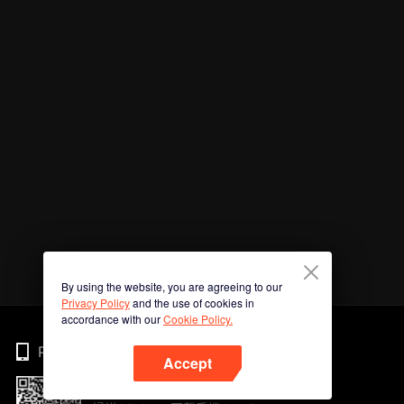
By using the website, you are agreeing to our
Privacy Policy
and the use of cookies in
accordance with our
Cookie Policy.
Phone
Accept