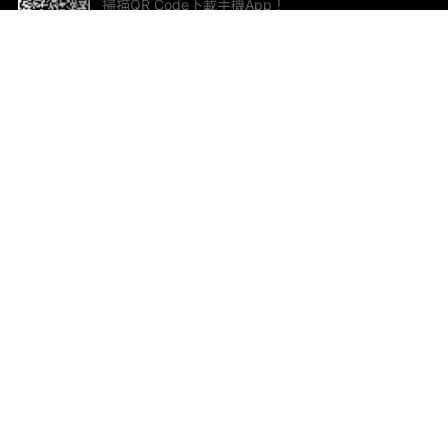
掃描QR Code下載手機App！
幫助與回饋
關
意見反饋
加
聯
電郵
ted.