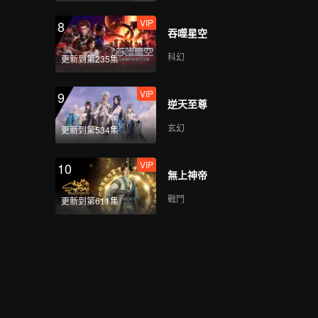
VIP
8
吞噬星空
科幻
更新到第235集
VIP
9
逆天至尊
玄幻
更新到第534集
VIP
10
無上神帝
戰鬥
更新到第611集