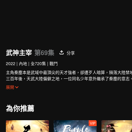
00:00:01
/
00:08:07
武神主宰
第69集
分享
2022
|
內地
|
全720集
|
戰鬥
主角秦塵本是武域中最頂尖的天才強者，卻遭歹人暗算，隕落大陸禁
三百年後，天武大陸偏僻之地，一位同名少年意外繼承了秦塵的意志
冷遇，相依為命。
展開
為了重寫往日的強者神話，也為了守護自己所愛的一切，秦塵毅然決
為你推薦
VIP