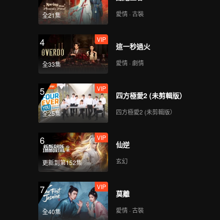
愛情 · 古裝
全21集
VIP
4
這一秒過火
愛情 · 劇情
全33集
VIP
5
四方極愛2 (未剪輯版）
四方極愛2 (未剪輯版）
全25集
VIP
6
仙逆
玄幻
更新到第152集
VIP
7
莫離
愛情 · 古裝
全40集