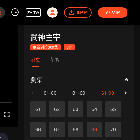
APP
VIP
ZH-TW
武神主宰
更新到第669集
VIP
劇集
花絮
劇集
01-30
31-60
61-90
91-1
61
62
63
64
65
66
67
68
69
70
送