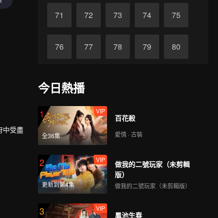
71
72
73
74
75
76
77
78
79
80
81
82
83
84
85
今日熱播
86
87
88
89
90
VIP
1
百花殺
府中受盡
愛情 · 古裝
全36集
VIP
2
做我的二號玩家（未剪輯
版）
更新到第4集
做我的二號玩家（未剪輯版）
VIP
3
鳳池生春