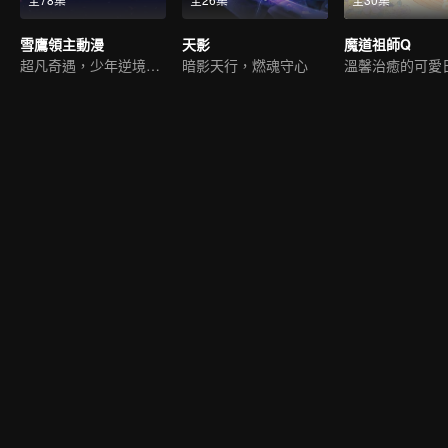
雪鷹領主動漫
天影
魔道祖師Q
超凡奇遇，少年逆境重生
暗影天行，燃魂守心
溫馨治癒的可愛