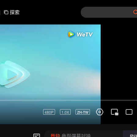
|
探索
登錄
參與彈幕討論
發