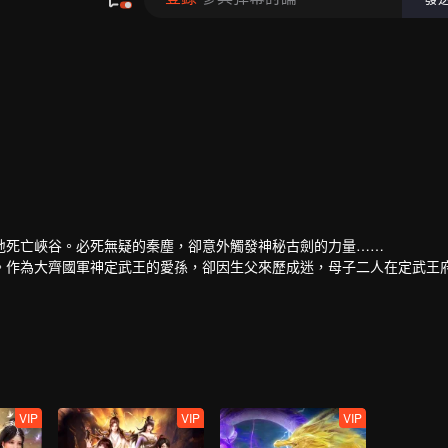
480P
1.0X
ZH-TW
地死亡峽谷。必死無疑的秦塵，卻意外觸發神秘古劍的力量……
。作為大齊國軍神定武王的愛孫，卻因生父來歷成迷，母子二人在定武王
然扛起維護天下五國的大任，再度踏上武道之路。
VIP
VIP
VIP