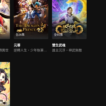
全26集
全60集
元尊
雙生武魂
轉異世
逆轉人生，少年執筆破蒼穹
誰主沉浮，神武無敵