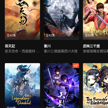
全40集
全42集
全60集
吞天記
紫川
武映三千道
逆天改命，西遊題材 ，古典仙俠
紫川三傑縱橫西川大陸
穿越落魄女婿玩
VIP
全78集
全26集
全30集