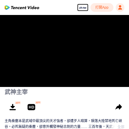
打開App
zh-tw
武神主宰
主角秦塵本是武域中最頂尖的天才強者，卻遭歹人暗算，隕落大陸禁地死亡峽
谷。必死無疑的秦塵，卻意外觸發神秘古劍的力量…… 三百年後，天武大陸偏
全部