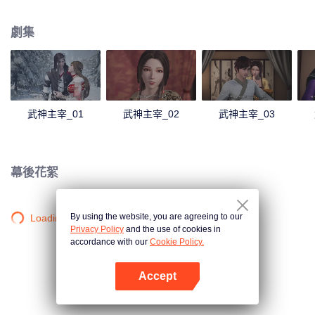
僻之地，一位同名少年意外繼承了秦塵的意志。作為大齊國軍神定武王的愛
孫，卻因生父來歷成迷，母子二人在定武王府中受盡冷遇，相依為命。 為了重
劇集
寫往日的強者神話，也為了守護自己所愛的一切，秦塵毅然決然扛起維護天下
五國的大任，再度踏上武道之路。
武神主宰_01
武神主宰_02
武神主宰_03
幕後花絮
By using the website, you are agreeing to our
Loading…
Privacy Policy
and the use of cookies in
accordance with our
Cookie Policy.
Accept
打開App