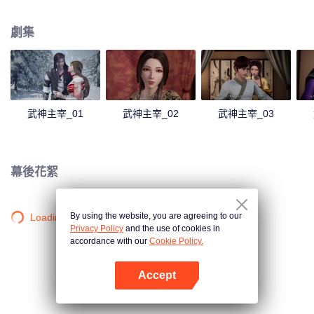
僻之地，一位同名少年意外繼承了秦塵的意志。作為大齊國軍神定武王的愛
孫，卻因生父來歷成迷，母子二人在定武王府中受盡冷遇，相依為命。 為了重
劇集
寫往日的強者神話，也為了守護自己所愛的一切，秦塵毅然決然扛起維護天下
五國的大任，再度踏上武道之路。
武神主宰_01
武神主宰_02
武神主宰_03
幕後花絮
By using the website, you are agreeing to our
Loading…
Privacy Policy
and the use of cookies in
accordance with our
Cookie Policy.
Accept
打開App