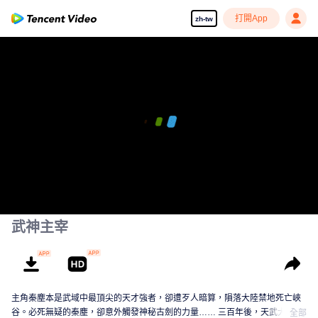
打開App
zh-tw
武神主宰
主角秦塵本是武域中最頂尖的天才強者，卻遭歹人暗算，隕落大陸禁地死亡峽
谷。必死無疑的秦塵，卻意外觸發神秘古劍的力量…… 三百年後，天武大陸偏
全部