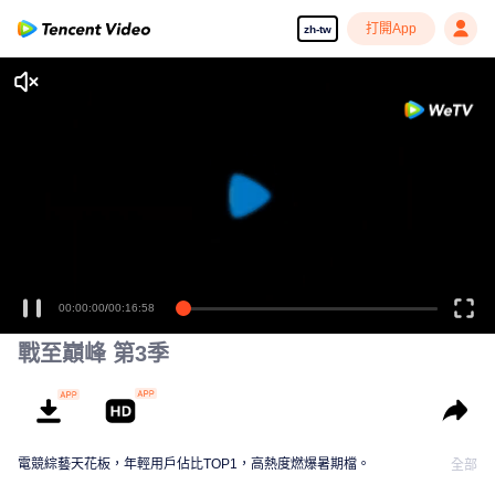
打開App
zh-tw
00:00:00
/
00:16:58
戰至巔峰 第3季
電競綜藝天花板，年輕用戶佔比TOP1，高熱度燃爆暑期檔。
全部