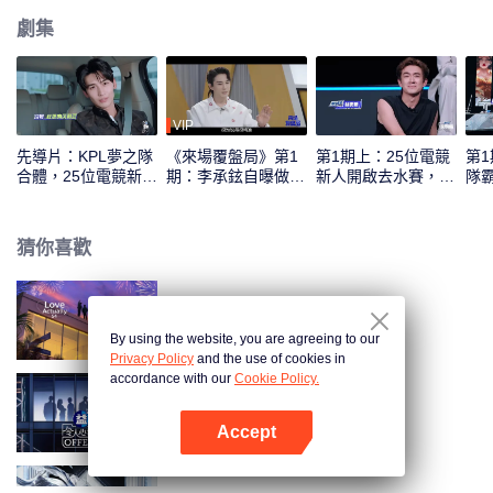
劇集
VIP
先導片：KPL夢之隊
《來場覆盤局》第1
第1期上：25位電競
第
合體，25位電競新人
期：李承鉉自曝做
新人開啟去水賽，誰
隊
實力初考核！
“全職奶爸”後抑鬱？
將首登紅黑榜！
年
猜你喜歡
半熟戀人 第4季
By using the website, you are agreeing to our
Privacy Policy
and the use of cookies in
accordance with our
Cookie Policy.
令人心動的offer 第6季
Accept
打開App