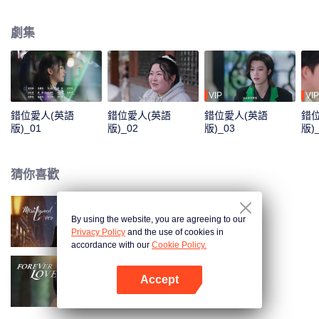
過程中，沐晨曦深感曾經的忽略與忽視，在與記憶停留在19歲的老公的相處
中，她漸漸重新領悟了愛的力量和甜蜜。
劇集
VIP
VIP
錯位愛人(英語
錯位愛人(英語
錯位愛人(英語
錯
版)_01
版)_02
版)_03
版)
猜你喜歡
By using the website, you are agreeing to our
錯位愛人
Privacy Policy
and the use of cookies in
accordance with our
Cookie Policy.
Accept
盲心千金（英語版）
打開App