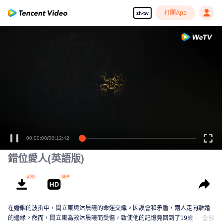
打開App
zh-tw
00:00:00
/
00:12:42
錯位愛人(英語版)
在婚姻的波折中，閆立東與沐晨曦的命運交織。因誤會和矛盾，兩人走向離婚
的邊緣。然而，閆立東為救沐晨曦而受傷，致使他的記憶竟回到了19歲。在這
全部