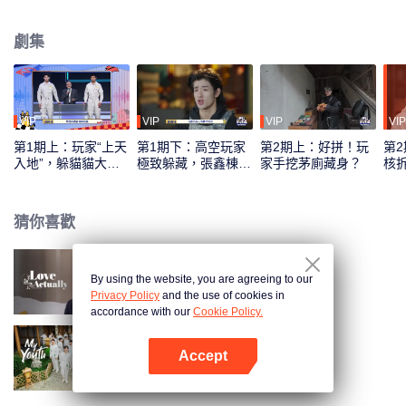
工技能、驚人的身體技能以及非凡的腦力，以各種奇招躲避不同獵人團的地毯
式搜捕。
劇集
VIP
VIP
VIP
VIP
第1期上：玩家“上天
第1期下：高空玩家
第2期上：好拼！玩
第
入地”，躲貓貓大戰
極致躲藏，張鑫棟破
家手挖茅廁藏身？
核
開啟
防了
猜你喜歡
By using the website, you are agreeing to our
半熟戀人
Privacy Policy
and the use of cookies in
accordance with our
Cookie Policy.
Accept
少年行
打開App