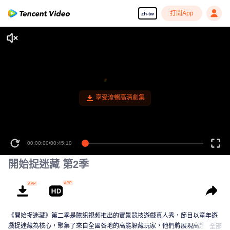
打開App
zh-tw
享受流暢高清劇集
00:00:00
/
00:45:10
開始捉迷藏 第2季
《開始捉迷藏》第二季是騰訊視頻推出的實景競技遊戲真人秀，節目以童年遊
戲捉迷藏為核心，聚集了來自全國各地的高能躲藏玩家，他們將展現高超的手
全部