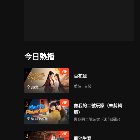
今日熱播
VIP
1
百花殺
愛情 · 古裝
全36集
VIP
2
做我的二號玩家（未剪輯
版）
更新到第4集
做我的二號玩家（未剪輯版）
VIP
3
鳳池生春