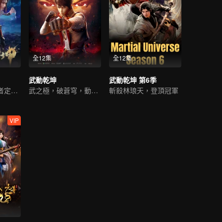
全12集
全12集
武動乾坤
武動乾坤 第6季
少年動天下，武者定乾坤
武之極，破蒼穹，動乾坤
斬殺林琅天，登頂冠軍
VIP