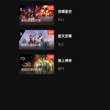
VIP
8
吞噬星空
科幻
更新到第235集
VIP
9
逆天至尊
玄幻
更新到第534集
VIP
10
無上神帝
戰鬥
更新到第611集