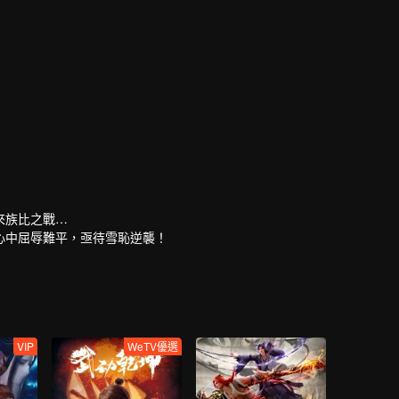
來族比之戰…
心中屈辱難平，亟待雪恥逆襲！
VIP
WeTV優選