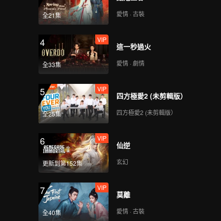
愛情 · 古裝
全21集
VIP
4
這一秒過火
愛情 · 劇情
全33集
VIP
5
四方極愛2 (未剪輯版）
四方極愛2 (未剪輯版）
全25集
VIP
6
仙逆
玄幻
更新到第152集
VIP
7
莫離
愛情 · 古裝
全40集