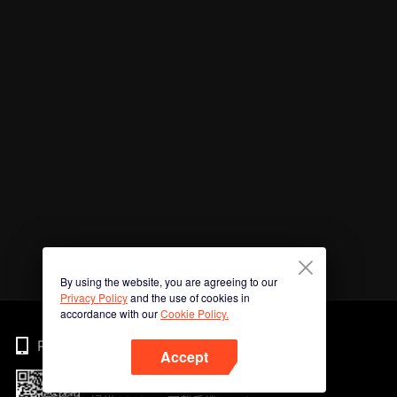
By using the website, you are agreeing to our
Privacy Policy
and the use of cookies in
accordance with our
Cookie Policy.
Phone
Accept