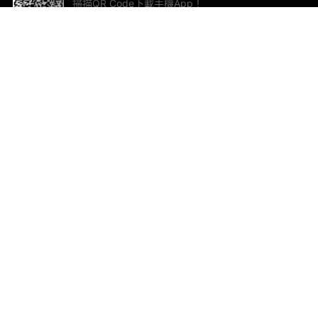
掃描QR Code下載手機App！
幫助與回饋
關
意見反饋
加
聯
電郵
ted.