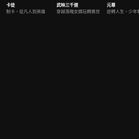
卡徒
武映三千道
元尊
制卡，從凡人到英雄
穿越落魄女婿玩轉異世