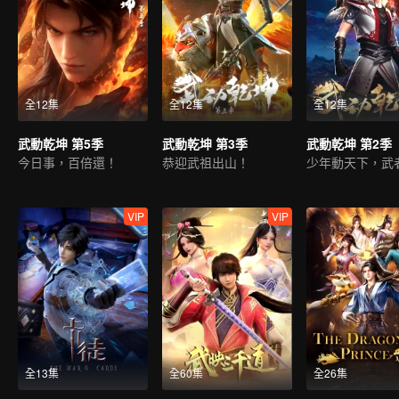
全12集
全12集
全12集
武動乾坤 第5季
武動乾坤 第3季
武動乾坤 第2季
今日事，百倍還！
恭迎武祖出山！
VIP
VIP
全13集
全60集
全26集