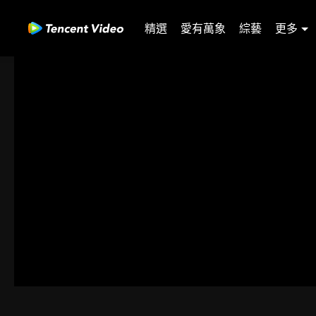
精選
愛有萬象
綜藝
更多