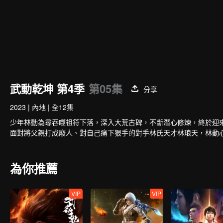
武動乾坤 第4季
第05集
分享
2023
|
內地
|
全12集
少年林動為尋吞噬祖符下落，深入大荒古碑，不斷潛心修煉，終於迎
面對將父親打成廢人、對自己痛下狠手的對手林氏天才林琅天，林動
為你推薦
VIP
VIP