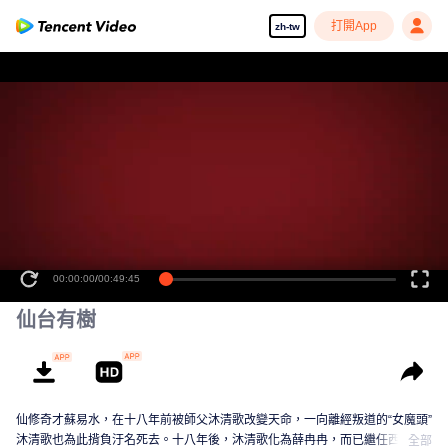
打開App
zh-tw
00:00:00
/
00:49:45
仙台有樹
仙修奇才蘇易水，在十八年前被師父沐清歌改變天命，一向離經叛道的“女魔頭”
沐清歌也為此揹負汙名死去。十八年後，沐清歌化為薛冉冉，而已繼任西山派
全部