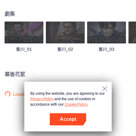
忠君愛國，老三紫川秀被人稱之為無賴，卻又智勇雙全。紫川家族內憂外患，
紫川三傑各顯神通：紫川秀在關鍵時刻擊退凶狠魔族，孤身闖虎穴追殺叛逆雷
劇集
洪；斯特林以家族為重，無情而又深情惜別戀人.....人類、魔族、獸族、遠東各
族，在這片大陸上紛紛擾擾，糾葛不斷。在血與火的交融中，刀與劍的碰撞
中，構成了龐大的史詩般的故事——紫川。動畫描繪了一個獨特奇妙的世界，
將一群不同性格的人物，一個個展現出來，譜寫了一曲既壯烈，又悽婉的傳奇
悲歌……
紫川_01
紫川_02
紫川_03
幕後花絮
By using the website, you are agreeing to our
Loading…
Privacy Policy
and the use of cookies in
accordance with our
Cookie Policy.
Accept
打開App