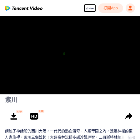
打開App
zh-tw
紫川
講述了神話般的西川大陸，一代代的熱血傳奇：人類帝國之內，遙遠神祕的東
方家族裡，紫川三傑雄起！大哥帝林沉穩多謀冷酷理智，二哥斯特林統軍有方
全部