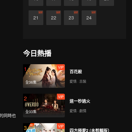
VIP
VIP
VIP
VIP
21
22
23
24
今日熱播
VIP
1
百花殺
愛情 · 古裝
全36集
VIP
2
這一秒過火
愛情 · 劇情
全33集
癒的同時也
VIP
3
四方極愛2 (未剪輯版）