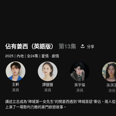
佔有姜西（英語版）
第13集
分享
2025
|
內地
|
全24集
|
愛情 · 劇情
王軒
譚鹽鹽
吳宇倫
孫淇
演員
演員
演員
演員
講述立志成為“珅城第一女先生”的閔姜西遇到“珅城首惡”秦佔，兩
上演了一場勢均力敵的豪門欲戀故事。