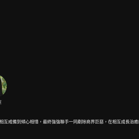
渲
人從相互戒備到傾心相惜，最終強強聯手一同剷除商界巨惡，在相互成長治