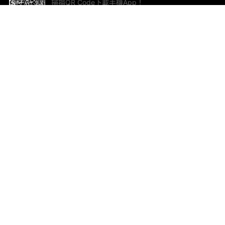
掃描QR Code下載手機App！
幫助與回饋
關
意見反饋
加
聯
電郵
ted.