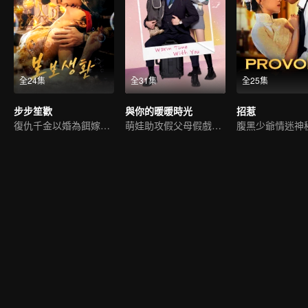
全24集
全31集
全25集
步步笙歡
與你的暖暖時光
招惹
復仇千金以婚為餌嫁豪門
萌娃助攻假父母假戲真做
腹黑少爺情迷神