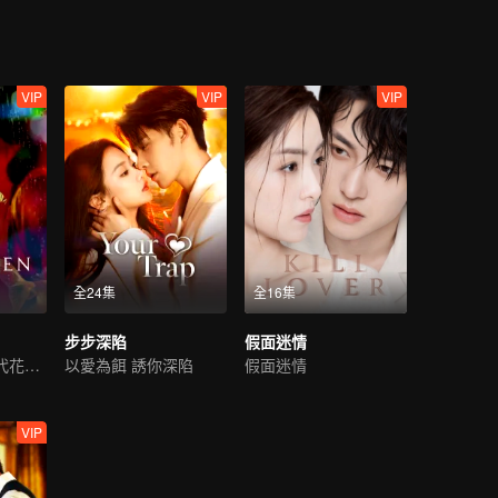
VIP
VIP
VIP
全24集
全16集
步步深陷
假面迷情
純欲小花撩動初代花美男
以愛為餌 誘你深陷
假面迷情
VIP