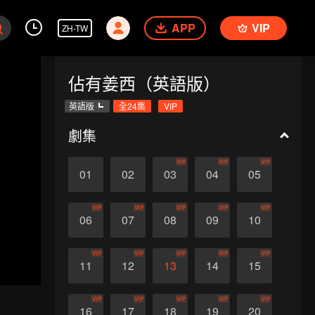
APP
VIP
ZH-TW
佔有姜西（英語版）
英語版
全24集
VIP
劇集
VIP
VIP
VIP
01
02
03
04
05
VIP
VIP
VIP
VIP
VIP
06
07
08
09
10
VIP
VIP
VIP
VIP
VIP
11
12
13
14
15
VIP
VIP
VIP
VIP
VIP
16
17
18
19
20