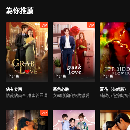
為你推薦
VIP
VIP
全24集
全24集
全24集
佔有姜西
暮色心跡
夏花（英語版）
情愛佔兩全 甜蜜姜圓滿
女霸總淪陷契約戀愛
VIP