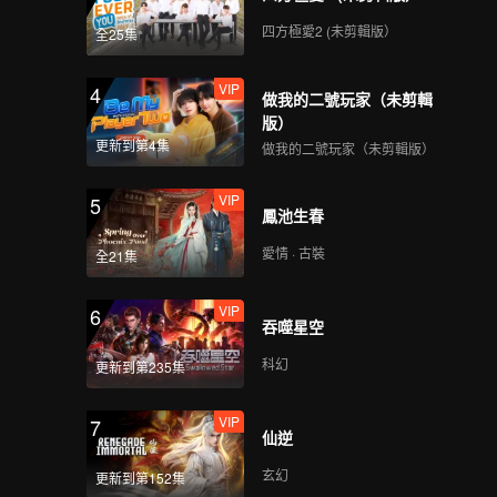
四方極愛2 (未剪輯版）
全25集
VIP
4
做我的二號玩家（未剪輯
版）
更新到第4集
做我的二號玩家（未剪輯版）
VIP
5
鳳池生春
愛情 · 古裝
全21集
VIP
6
吞噬星空
科幻
更新到第235集
VIP
7
仙逆
玄幻
更新到第152集