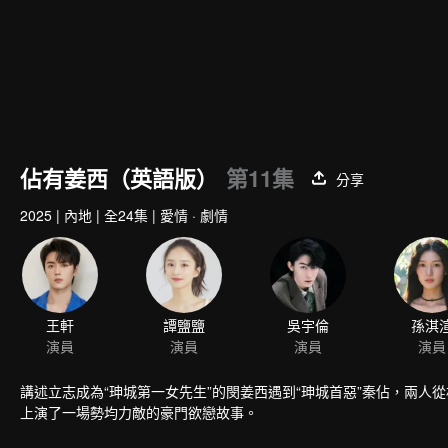
佔有姜西（英語版）
第11集
分享
2025
|
內地
|
全24集
|
愛情 · 劇情
王軒
譚鹽鹽
吳宇倫
孫淇
演員
演員
演員
演員
講述立志成為“珅城第一女先生”的閔姜西遇到“珅城首惡”秦佔，兩
上演了一場勢均力敵的豪門欲戀故事。