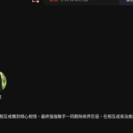
渲
人從相互戒備到傾心相惜，最終強強聯手一同剷除商界巨惡，在相互成長治