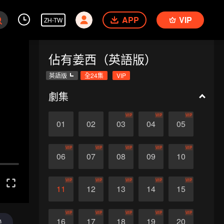
APP
VIP
ZH-TW
佔有姜西（英語版）
英語版
全24集
VIP
劇集
VIP
VIP
VIP
01
02
03
04
05
VIP
VIP
VIP
VIP
VIP
06
07
08
09
10
VIP
VIP
VIP
VIP
VIP
11
12
13
14
15
VIP
VIP
VIP
VIP
VIP
16
17
18
19
20