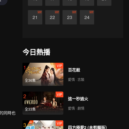
VIP
VIP
VIP
VIP
21
22
23
24
今日熱播
VIP
1
百花殺
愛情 · 古裝
全36集
VIP
2
這一秒過火
愛情 · 劇情
全33集
癒的同時也
VIP
3
四方極愛2 (未剪輯版）