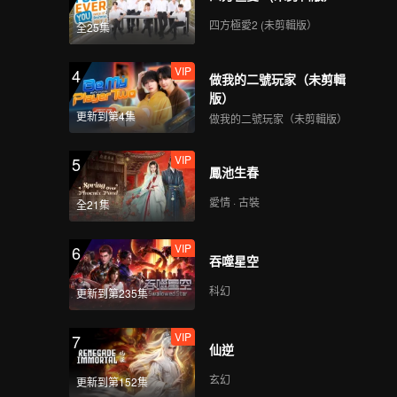
四方極愛2 (未剪輯版）
全25集
VIP
4
做我的二號玩家（未剪輯
版）
更新到第4集
做我的二號玩家（未剪輯版）
VIP
5
鳳池生春
愛情 · 古裝
全21集
VIP
6
吞噬星空
科幻
更新到第235集
VIP
7
仙逆
玄幻
更新到第152集