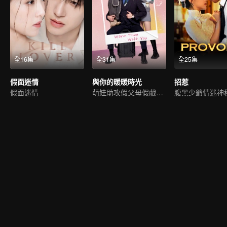
全16集
全31集
全25集
假面迷情
與你的暖暖時光
招惹
假面迷情
萌娃助攻假父母假戲真做
腹黑少爺情迷神