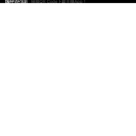
掃描QR Code下載手機App！
幫助與回饋
關
意見反饋
加
聯
電郵
ted.