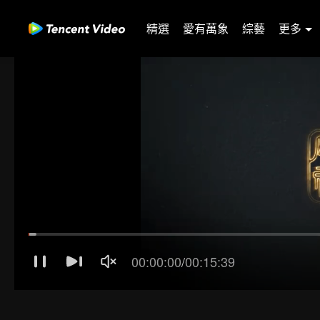
精選
愛有萬象
綜藝
更多