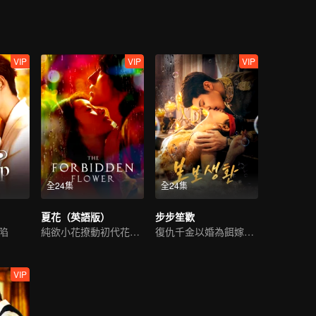
VIP
VIP
VIP
全24集
全24集
夏花（英語版）
步步笙歡
陷
純欲小花撩動初代花美男
復仇千金以婚為餌嫁豪門
VIP