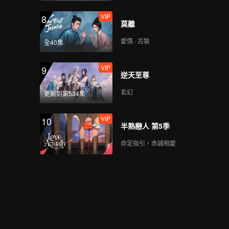
VIP
8
莫離
愛情 · 古裝
全40集
VIP
9
逆天至尊
玄幻
更新到第534集
VIP
10
半熟戀人 第5季
命定指引，赤誠相愛