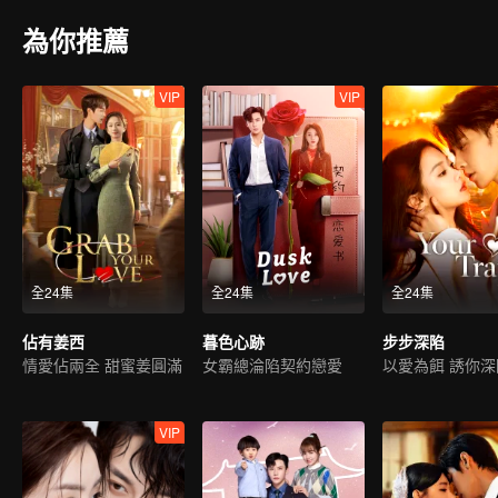
為你推薦
VIP
VIP
全24集
全24集
全24集
佔有姜西
暮色心跡
步步深陷
情愛佔兩全 甜蜜姜圓滿
女霸總淪陷契約戀愛
以愛為餌 誘你深
VIP