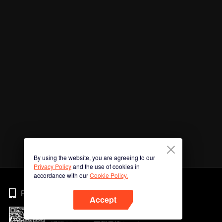
By using the website, you are agreeing to our
Privacy Policy
and the use of cookies in
accordance with our
Cookie Policy.
Phone
Accept