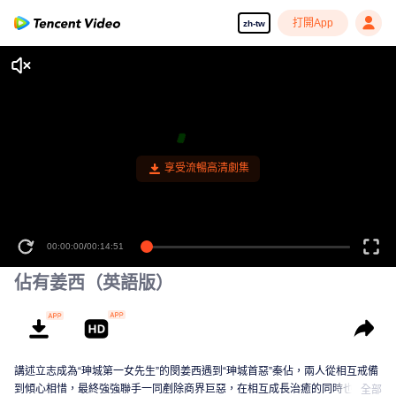
打開App
zh-tw
享受流暢高清劇集
00:00:00
/
00:14:51
佔有姜西（英語版）
講述立志成為“珅城第一女先生”的閔姜西遇到“珅城首惡”秦佔，兩人從相互戒備
到傾心相惜，最終強強聯手一同剷除商界巨惡，在相互成長治癒的同時也上演
全部