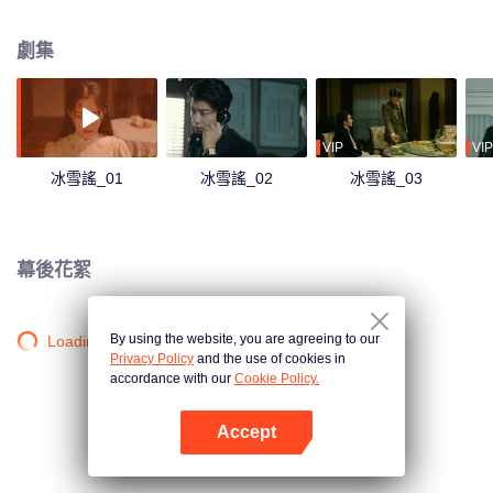
相救贖的故事。
劇集
VIP
VIP
冰雪謠_01
冰雪謠_02
冰雪謠_03
幕後花絮
By using the website, you are agreeing to our
Loading…
Privacy Policy
and the use of cookies in
accordance with our
Cookie Policy.
Accept
打開App