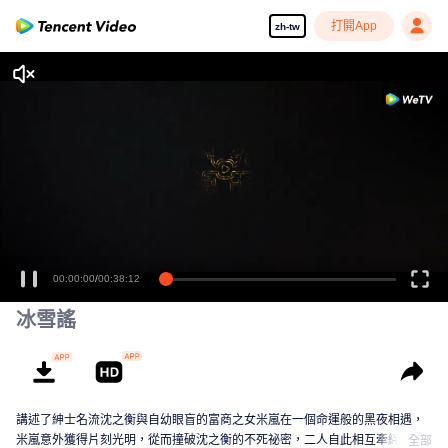
打開App
zh-tw
00:00:00
/
00:38:12
冰雪謠
講述了紳士名流沈之衡與自幼眼盲的富商之女米嵐在一個命運般的黑夜相遇，
米嵐意外獲得片刻光明，從而撞破沈之衡的不死祕密，二人自此相互牽絆，互
全部