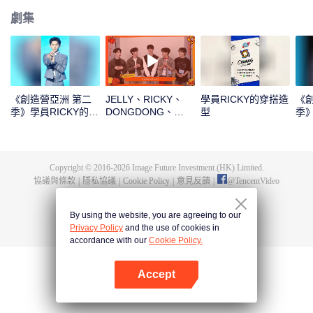
劇集
《創造營亞洲 第二
JELLY、RICKY、
學員RICKY的穿搭造
《
季》學員RICKY的主
DONGDONG、
型
季》
題曲直拍
OMAR、THI-O新年
案
拆紅包！一起見證這
份幸運吧
Copyright © 2016-
2026
Image Future Investment (HK) Limited.
協議與條款
|
隱私協議
|
Cookie Policy
|
意見反饋
|
@
TencentVideo
By using the website, you are agreeing to our
Privacy Policy
and the use of cookies in
accordance with our
Cookie Policy.
Accept
打開App