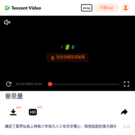
打開App
zh-tw
享受流暢高清劇集
00:00:00
/
00:19:04
眷思量
講述了異界仙島上神族少年與凡人少女步步驚心、險境迭起的東方綺夢。
全部