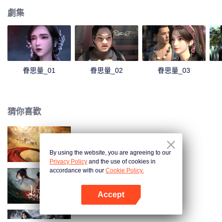
劇集
眷思量_01
眷思量_02
眷思量_03
猜你喜歡
吞天記
By using the website, you are agreeing to our
Privacy Policy
and the use of cookies in
accordance with our
Cookie Policy.
誅仙動漫
Accept
打開App