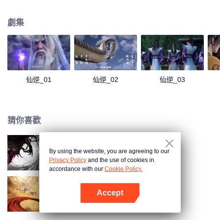
經坎坷風雨，憑著其聰睿的心智，一步一步走向巔峰，憑一己之力，揚名修真
界。
劇集
仙逆_01
仙逆_02
仙逆_03
猜你喜歡
By using the website, you are agreeing to our
仙逆劇場版 神臨之戰
Privacy Policy
and the use of cookies in
accordance with our
Cookie Policy.
Accept
吞天記
打開App