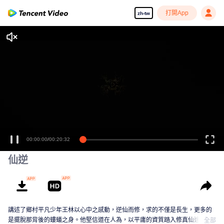
打開App
zh-tw
00:00:00
/
00:20:32
仙逆
講述了鄉村平凡少年王林以心中之感動，逆仙而修，求的不僅是長生，更多的
是擺脫那背後的螻蟻之身。他堅信道在人為，以平庸的資質踏入修真仙途，歷
全部