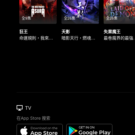
全9集
全26集
全26集
狂王
天影
失業魔王
命運規則，我來打破！
暗影天行，燃魂守心
最卷魔
TV
在App Store 搜索