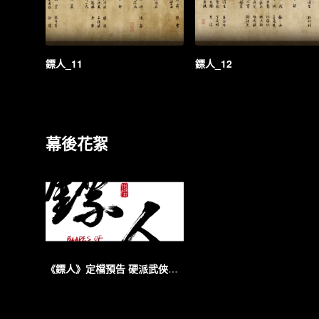
鏢人_11
鏢人_12
幕後花絮
《鏢人》定檔預告 硬派武俠再掀大漠風雲