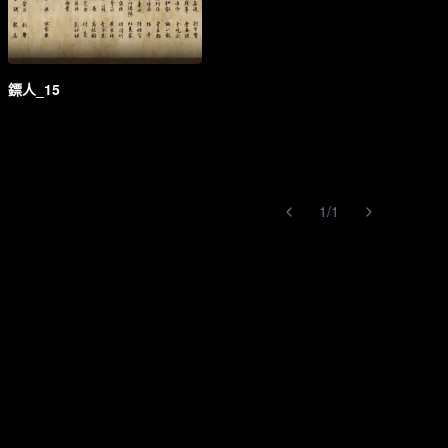
鏢人_15
1
/
1