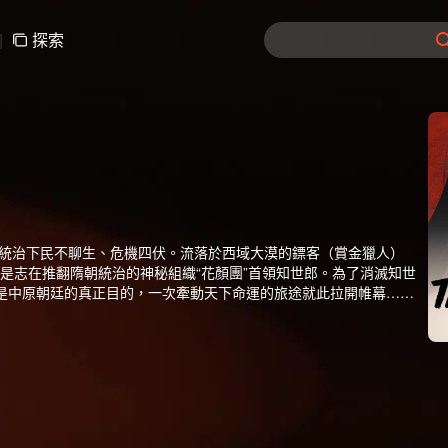
|
探索
暴統治下民不聊生、危機四伏。流落於西域大漠的鏢客（賞金獵人）
象是志在推翻隋朝統治的神秘組織“花顏團”首領知世郎。為了消滅知世
是中原朝廷的真正目的，一次牽動天下命運的旅途就此拉開帷幕……