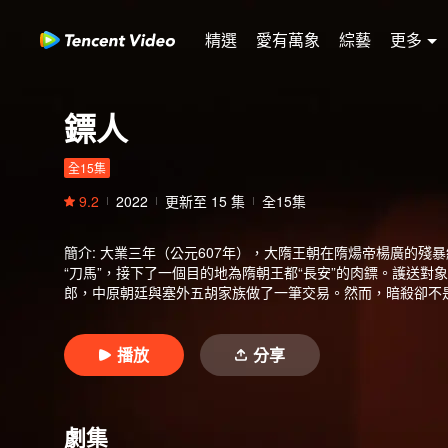
精選
愛有萬象
綜藝
更多
鏢人
全15集
9.2
2022
更新至
15
集
全15集
簡介
:
大業三年（公元607年），大隋王朝在隋煬帝楊廣的殘
“刀馬”，接下了一個目的地為隋朝王都“長安”的肉鏢。護送對
郎，中原朝廷與塞外五胡家族做了一筆交易。然而，暗殺卻不
播放
分享
劇集