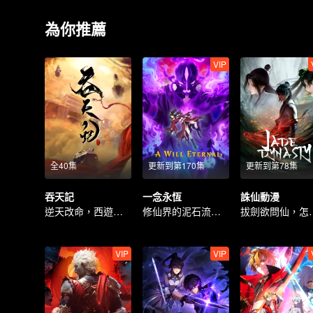
為你推薦
VIP
全40集
更新到第170集
更新到第78集
吞天記
一念永恆
誅仙動漫
逆天改命，西遊題材 ，古典仙俠
修仙界的泥石流回來了！
拔劍欲問
VIP
VIP