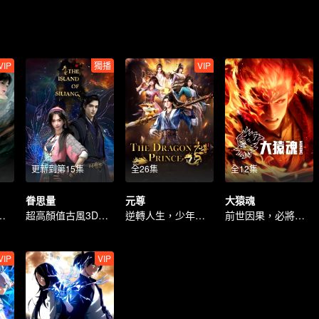
VIP
獨播
VIP
更新到第15集
全26集
全12集
眷思量
元尊
大猿魂
仙，怎修心無念
超高顏值古風3D動畫
逆轉人生，少年執筆破蒼穹
前世因果，必將喰破蒼穹
VIP
VIP