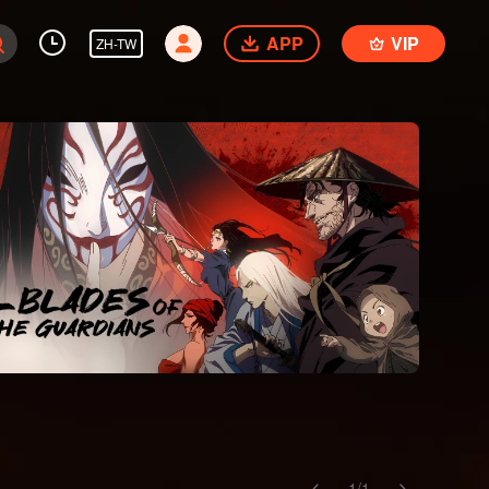
APP
VIP
ZH-TW
1
/
1