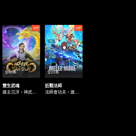
VIP
VIP
全60集
全20集
雙生武魂
近戰法師
誰主沉浮，神武無敵
法師會功夫，誰都擋不住