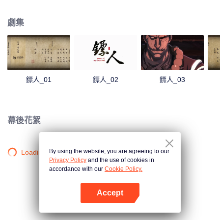
王都“長安”的肉鏢。護送對象是志在推翻隋朝統治的神秘組織“花顏團”首領知世
郎。為了消滅知世郎，中原朝廷與塞外五胡家族做了一筆交易。然而，暗殺卻
劇集
不是中原朝廷的真正目的，一次牽動天下命運的旅途就此拉開帷幕……
鏢人_01
鏢人_02
鏢人_03
幕後花絮
By using the website, you are agreeing to our
Loading…
Privacy Policy
and the use of cookies in
accordance with our
Cookie Policy.
Accept
打開App