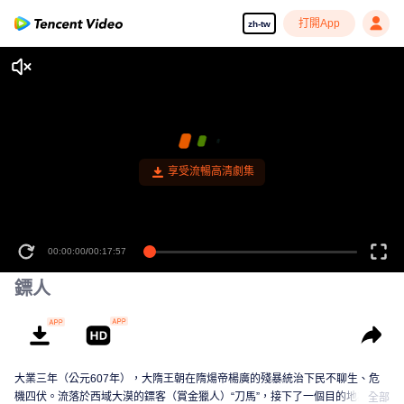
打開App
zh-tw
享受流暢高清劇集
00:00:00
/
00:17:57
鏢人
大業三年（公元607年），大隋王朝在隋煬帝楊廣的殘暴統治下民不聊生、危
機四伏。流落於西域大漠的鏢客（賞金獵人）“刀馬”，接下了一個目的地為隋朝
全部