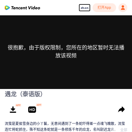
打开App
zh-cn
很抱歉，由于版权限制，您所在的地区暂时无法播
放该视频
遇龙（泰语版）
流萤是夏侯雪身边的小丫鬟，无意间遇到了一条蛇吓得差一点魂飞魄散，流萤
连忙将蛇抓住，殊不知这条蛇就是一条修炼千年的应龙，名叫尉迟龙炎。尉迟
全部