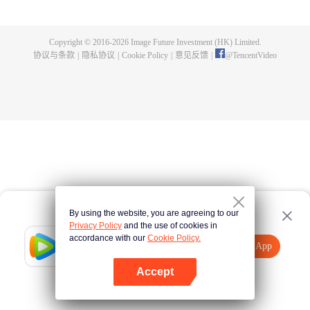
龙炎为报恩带流萤离开，结果阴差阳错之下让关心流萤的夏侯雪误以为失踪，
寻找途中遭遇狼妖，最后意外死在尉迟龙炎手里。尉迟龙炎满足了流萤的心
愿，救回小姐并守护她三世。就这样尉迟龙炎一面履行着承诺，私下里却一直
Copyright © 2016-
2026
Image Future Investment (HK) Limited.
保护着流萤的一世又一世，直到第四世顾轻烟，才知道尉迟龙炎的存在，为救
协议与条款
|
隐私协议
|
Cookie Policy
|
意见反馈
|
@
TencentVideo
被天条惩戒的尉迟龙炎被命格星君吸收了灵魂，最后另一半灵魂和尉迟龙炎融
合，助尉迟龙炎打败了反派。
By using the website, you are agreeing to our
Privacy Policy
and the use of cookies in
accordance with our
Cookie Policy.
Tencent Video
打开App
观看更多内容
Accept
如果失败，请
点击此处
重试
打开App