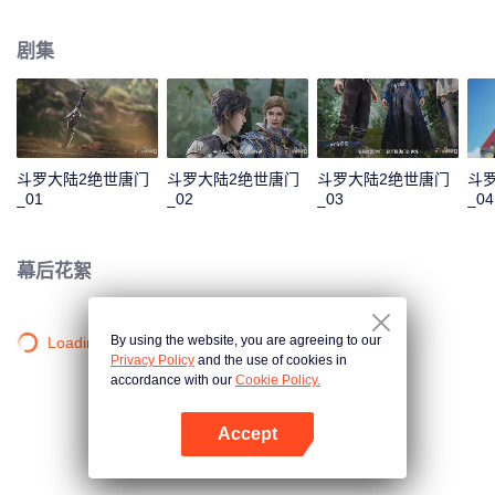
一曲绝世唐门之歌？ 百万年魂兽，手握日月摘星辰的死灵圣法神，导致唐门衰
落的全新魂导器体系。一切的神奇都将一一展现。 唐门暗器能否重振雄风，唐
剧集
门能否重现辉煌？
斗罗大陆2绝世唐门
斗罗大陆2绝世唐门
斗罗大陆2绝世唐门
斗
_01
_02
_03
_04
幕后花絮
By using the website, you are agreeing to our
Loading…
Privacy Policy
and the use of cookies in
accordance with our
Cookie Policy.
Accept
打开App