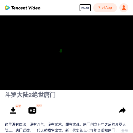
打开App
zh-cn
斗罗大陆2绝世唐门
这里没有魔法，没有斗气，没有武术，却有武魂。唐门创立万年之后的斗罗大
陆上，唐门式微。一代天骄横空出世，新一代史莱克七怪能否重振唐门，谱写
全部