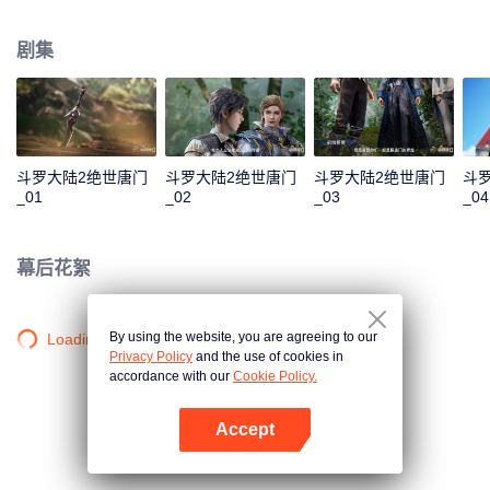
一曲绝世唐门之歌？ 百万年魂兽，手握日月摘星辰的死灵圣法神，导致唐门衰
落的全新魂导器体系。一切的神奇都将一一展现。 唐门暗器能否重振雄风，唐
剧集
门能否重现辉煌？
斗罗大陆2绝世唐门
斗罗大陆2绝世唐门
斗罗大陆2绝世唐门
斗
_01
_02
_03
_04
幕后花絮
By using the website, you are agreeing to our
Loading…
Privacy Policy
and the use of cookies in
accordance with our
Cookie Policy.
Accept
打开App