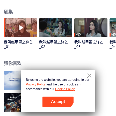
帝国！而他的成功却引来了对手陈红熊的报复，一场商战风波正悄然来临……
剧集
VIP
VIP
我叫赵甲第之锋芒
我叫赵甲第之锋芒
我叫赵甲第之锋芒
我
_01
_02
_03
_04
猜你喜欢
By using the website, you are agreeing to our
教授大人有点甜
Privacy Policy
and the use of cookies in
accordance with our
Cookie Policy.
Accept
好运将至
打开App