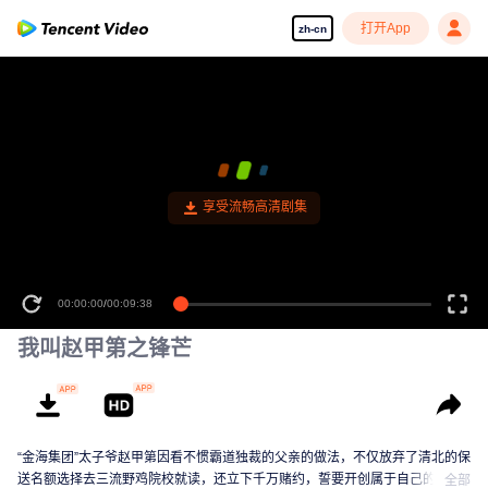
打开App
zh-cn
享受流畅高清剧集
00:00:00
/
00:09:38
我叫赵甲第之锋芒
“金海集团”太子爷赵甲第因看不惯霸道独裁的父亲的做法，不仅放弃了清北的保
送名额选择去三流野鸡院校就读，还立下千万赌约，誓要开创属于自己的商业
全部