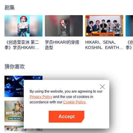
剧集
《创造营亚洲 第二
学员HIKARI的穿搭
HIKARI、SENA、
《
季》学员HIKARI的
造型
KOSHIN、EARTH、
季》
主题曲直拍
REXY新年拆红包！
档
一起见证这份幸运吧
猜你喜欢
顶峰相见时
By using the website, you are agreeing to our
Privacy Policy
and the use of cookies in
accordance with our
Cookie Policy.
迷失他泰少年·幕后花絮
Accept
打开App