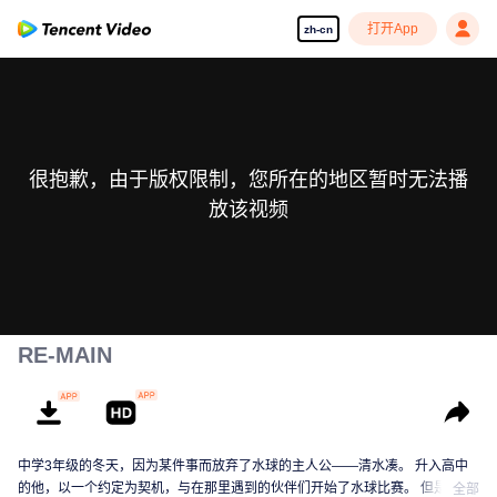
打开App
zh-cn
很抱歉，由于版权限制，您所在的地区暂时无法播
放该视频
RE-MAIN
中学3年级的冬天，因为某件事而放弃了水球的主人公——清水凑。 升入高中
的他，以一个约定为契机，与在那里遇到的伙伴们开始了水球比赛。 但是，在
全部