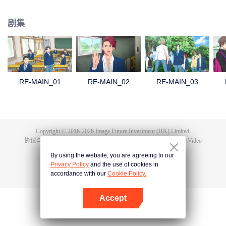
弱小的水球部里，各种各样的困难在等待着他们……
剧集
RE-MAIN_01
RE-MAIN_02
RE-MAIN_03
Copyright © 2016-
2026
Image Future Investment (HK) Limited.
协议与条款
|
隐私协议
|
Cookie Policy
|
意见反馈
|
@
TencentVideo
By using the website, you are agreeing to our
Privacy Policy
and the use of cookies in
accordance with our
Cookie Policy.
Accept
打开App