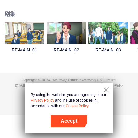
弱小的水球部里，各种各样的困难在等待着他们……
剧集
RE-MAIN_01
RE-MAIN_02
RE-MAIN_03
Copyright © 2016-
2026
Image Future Investment (HK) Limited.
协议与条款
|
隐私协议
|
Cookie Policy
|
意见反馈
|
@
TencentVideo
By using the website, you are agreeing to our
Privacy Policy
and the use of cookies in
accordance with our
Cookie Policy.
Accept
打开App