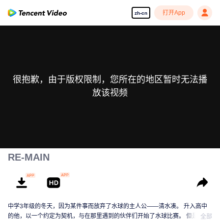
打开App
zh-cn
很抱歉，由于版权限制，您所在的地区暂时无法播
放该视频
RE-MAIN
中学3年级的冬天，因为某件事而放弃了水球的主人公——清水凑。 升入高中
的他，以一个约定为契机，与在那里遇到的伙伴们开始了水球比赛。 但是，在
全部