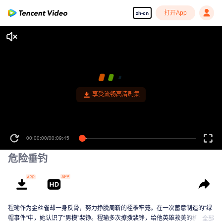
打开App
zh-cn
享受流畅高清剧集
00:00:00
/
00:09:45
危险垂钓
程瑜作为金丝雀却一身反骨，努力挣脱周靳的桎梏牢笼。在一次蓄意制造的“绿
帽事件”中，她认识了“男模”裴铮。程瑜多次撩拨裴铮，给他英雄救美的机会，
全部