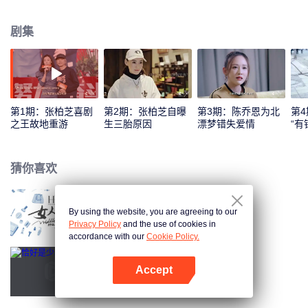
福。不管是怡然自得从容自信，还是焦头烂额迷茫无措，镜头都将捕捉嘉宾在
这个年龄阶段最真切的状态、最细微的感受、最常见的心结，记录她关于衰
剧集
老、中年危机、事业契机、婚姻关系、生育等问题最真实的价值观与态度，呈
现女性面对一种普遍焦虑和社会压力时的应对方式、经历人生高低起伏之后沉
淀出的个性思考，分享嘉宾在纷繁世界中的处世之道。通过呈现她们当下的状
态与多元的价值观，展现女性力量，让大众看到女性在这个阶段多种可能，多
种选择。
第1期：张柏芝喜剧
第2期：张柏芝自曝
第3期：陈乔恩为北
第
之王故地重游
生三胎原因
漂梦错失爱情
“有
猜你喜欢
By using the website, you are agreeing to our
女人30+ 第2季
Privacy Policy
and the use of cookies in
accordance with our
Cookie Policy.
Accept
恰好是少年
打开App