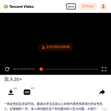
打开App
zh-cn
享受流畅高清剧集
00:00:00
/
00:08:02
女人30+
一档女性纪实访谈节目。邀请30岁左右及以上的有代表性有影响力的女性名
人，纪录她的一天，深入询问她在这个年纪面对的人生大问题、大境界和小幸
全部