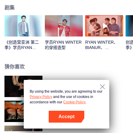
剧集
《创造营亚洲 第二
学员RYAN WINTER
RYAN WINTER、
创
季》学员RYAN
的穿搭造型
BIANUR、
季》
WINTER的主题曲直
SMART、KK、YAO
的
拍
ZIHAO新年拆红包！
一起见证这份幸运吧
猜你喜欢
曼谷少年
By using the website, you are agreeing to our
Privacy Policy
and the use of cookies in
accordance with our
Cookie Policy.
绑定失踪娇妻
Accept
打开App