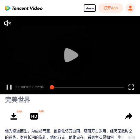
打开App
zh-cn
00:00:00
/
00:22:34
完美世界
他为修道而生，为应劫而至，他身化亿万血雨，洒落万古岁月，经历无数时空
的熬炼，岁月长河的洗礼，他化万古，他化自在。看男主石昊如何一生极致辉
全部