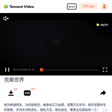
打开App
zh-cn
享受流畅高清剧集
00:00:00
/
00:20:47
完美世界
他为修道而生，为应劫而至，他身化亿万血雨，洒落万古岁月，经历无数时空
的熬炼，岁月长河的洗礼，他化万古，他化自在。看男主石昊如何一生极致辉
全部