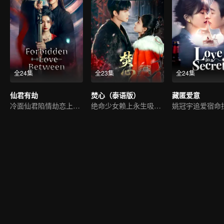
全24集
全23集
全24集
仙君有劫
焚心（泰语版）
藏匿爱意
冷面仙君陷情劫恋上魔女
绝命少女赖上永生吸血鬼
姚冠宇追爱宿命