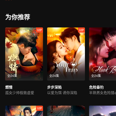
为你推荐
VIP
VIP
全24集
全24集
全24集
燃情
步步深陷
危险垂钓
孤女少帅极致虐爱
以爱为饵 诱你深陷
半熟男女危险猎
VIP