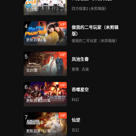
四方极爱2 (未剪辑版）
全25集
VIP
4
做我的二号玩家（未剪辑
版）
更新到第4集
做我的二号玩家（未剪辑版）
VIP
5
凤池生春
爱情 · 古装
全21集
VIP
6
吞噬星空
科幻
更新到第235集
VIP
7
仙逆
玄幻
更新到第152集