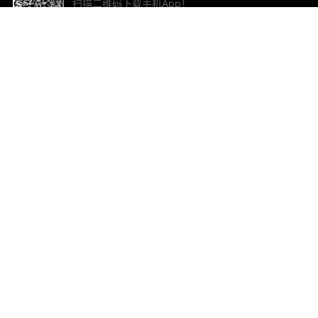
扫描二维码下载手机App！
帮助与反馈
关
意见反馈
加
联
电子
ted.