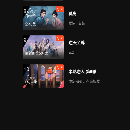
VIP
8
莫离
爱情 · 古装
全40集
VIP
9
逆天至尊
玄幻
更新到第534集
VIP
10
半熟恋人 第5季
命定指引，赤诚相爱