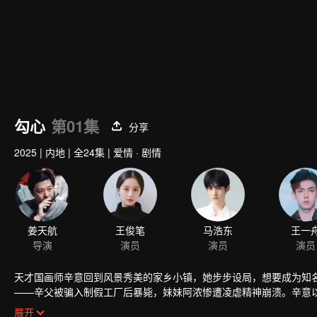
勾心
第01集
分享
2025
|
内地
|
全24集
|
爱情 · 剧情
天才国画师辛意回到风景秀美的家乡小镇，她步步设局，想要成为知
——辛父被骗入制假工厂后暴毙，妹妹阿浓惨遭凌虐精神崩溃。辛意
出橄榄枝，想要借她之手夺权上位。自此，各怀鬼胎的二人展开合作
展开