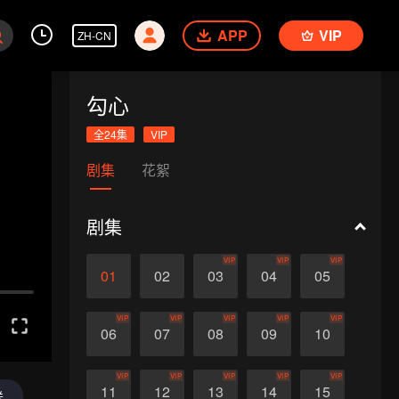
APP
VIP
ZH-CN
勾心
全24集
VIP
剧集
花絮
剧集
VIP
VIP
VIP
01
02
03
04
05
VIP
VIP
VIP
VIP
VIP
06
07
08
09
10
VIP
VIP
VIP
VIP
VIP
11
12
13
14
15