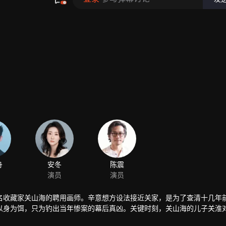
名收藏家关山海的聘用画师。辛意想方设法接近关家，是为了查清十几年
以身为饵，只为钓出当年惨案的幕后真凶。关键时刻，关山海的儿子关淮
，在宁静祥和的小镇搅动滔天的风暴……