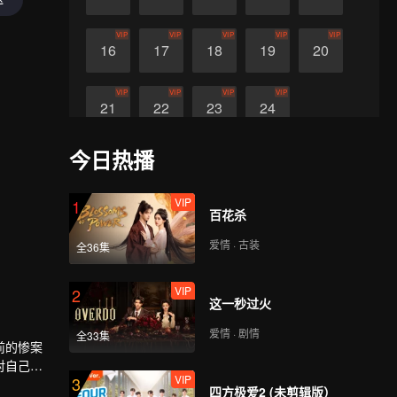
VIP
VIP
VIP
VIP
VIP
16
17
18
19
20
VIP
VIP
VIP
VIP
21
22
23
24
今日热播
VIP
1
百花杀
爱情 · 古装
全36集
VIP
2
这一秒过火
爱情 · 剧情
全33集
前的惨案
对自己抛
VIP
3
四方极爱2 (未剪辑版）