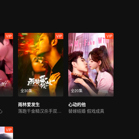
VIP
VIP
VIP
全30集
全20集
雨林爱发生
心动的他
心
落跑千金糙汉杀手双向救赎
替嫁结婚 假戏成真
VIP