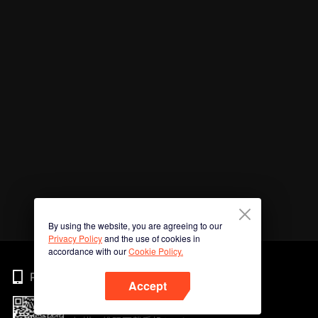
By using the website, you are agreeing to our
Privacy Policy
and the use of cookies in
accordance with our
Cookie Policy.
Phone
Accept