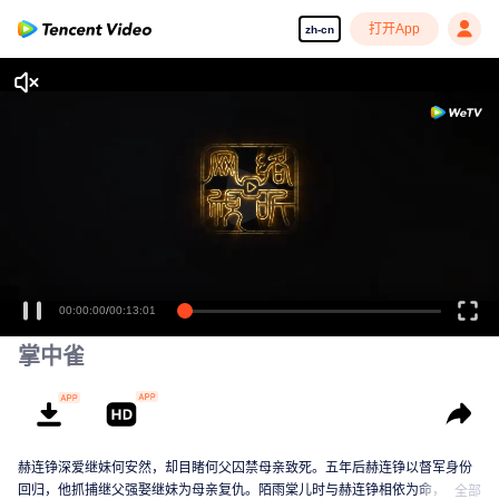
打开App
zh-cn
00:00:00
/
00:13:01
掌中雀
赫连铮深爱继妹何安然，却目睹何父囚禁母亲致死。五年后赫连铮以督军身份
回归，他抓捕继父强娶继妹为母亲复仇。陌雨棠儿时与赫连铮相依为命，却因
全部