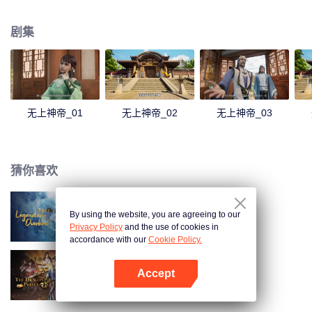
刁难，牧云轻松的就化解了妙仙语的陷阱，并举一反三的说出了更多的炼丹技
巧，让门外的炼丹大师莫问赏识不已。回到家中，牧云得知了要与秦家小姐秦
剧集
梦瑶结亲的消息。秦梦瑶寒毒在身，活不过二十岁，结亲不过是为了牧家和秦
家的利益。但在牧林辰的劝说下，牧云以炼丹为条件，答应了这门亲事。炼出
了淬骨丹，牧云的修为有了第一次提升。莫问时常来找牧云请教，而秦时雨一
直想请莫问来治疗孙女秦梦瑶。莫问暗示让牧云一试，牧云阴差阳错下唤醒了
体内的诛仙图，得知秦梦瑶体内的并非寒毒，而是冰凰神魄。牧云治好了秦梦
瑶，冰凰神魄的力量使得秦梦瑶修为突飞猛进。在见识到了牧云的能力后，秦
无上神帝_01
无上神帝_02
无上神帝_03
梦瑶对牧云充满了好奇和兴趣，于是成为了北云学院的导师。而追求秦梦瑶不
成的东方玉，嫉妒仇恨之心燃起，誓与牧云势不两立。牧云借着诛仙图突破修
为，去北云山脉历练，妙仙语执意同行，途中牧云以一人之力猎杀十几头紫毛
猎狼，让妙仙语十分震惊。而被人指派暗杀牧云的柳山四煞一路尾随，趁牧云
猜你喜欢
脱力之机会，纷纷现身准备对牧云下手。
By using the website, you are agreeing to our
雪鹰领主动漫
Privacy Policy
and the use of cookies in
accordance with our
Cookie Policy.
Accept
元尊
打开App