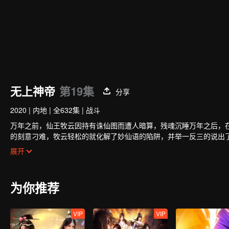
无上神帝
第19集
分享
2020
|
内地
|
全632集
|
战斗
万年之前，仙王牧云因持有诛仙图而遭人暗算，残魂沉睡万年之后，在
的刻意刁难，牧云轻松的就化解了妙仙语的陷阱，并举一反三的说出
秦家小姐秦梦瑶结亲的消息。秦梦瑶寒毒在身，活不过二十岁，结亲
展开
这门亲事。炼出了淬骨丹，牧云的修为有了第一次提升。莫问时常来
云阴差阳错下唤醒了体内的诛仙图，得知秦梦瑶体内的并非寒毒，而
识到了牧云的能力后，秦梦瑶对牧云充满了好奇和兴趣，于是成为了
为你推荐
两立。牧云借着诛仙图突破修为，去北云山脉历练，妙仙语执意同行
牧云的柳山四煞一路尾随，趁牧云脱力之机会，纷纷现身准备对牧云
VIP
VIP