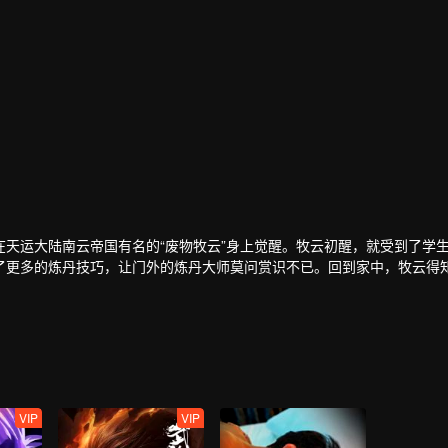
天运大陆南云帝国有名的“废物牧云”身上觉醒。牧云初醒，就受到了学
了更多的炼丹技巧，让门外的炼丹大师莫问赏识不已。回到家中，牧云得
不过是为了牧家和秦家的利益。但在牧林辰的劝说下，牧云以炼丹为条件
找牧云请教，而秦时雨一直想请莫问来治疗孙女秦梦瑶。莫问暗示让牧云
是冰凰神魄。牧云治好了秦梦瑶，冰凰神魄的力量使得秦梦瑶修为突飞猛
北云学院的导师。而追求秦梦瑶不成的东方玉，嫉妒仇恨之心燃起，誓与
，途中牧云以一人之力猎杀十几头紫毛猎狼，让妙仙语十分震惊。而被人
下手。
VIP
VIP