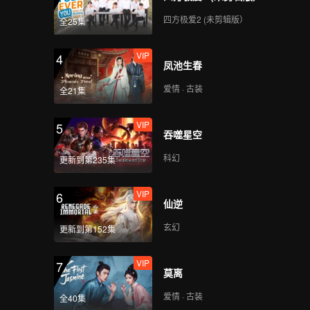
四方极爱2 (未剪辑版）
全25集
VIP
4
凤池生春
爱情 · 古装
全21集
VIP
5
吞噬星空
科幻
更新到第235集
VIP
6
仙逆
玄幻
更新到第152集
VIP
7
莫离
爱情 · 古装
全40集