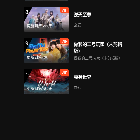
VIP
8
逆天至尊
玄幻
更新到第533集
VIP
9
做我的二号玩家（未剪辑
版）
更新到第4集
做我的二号玩家（未剪辑版）
VIP
10
完美世界
玄幻
更新到第281集