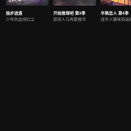
独步逍遥
开始推理吧 第3季
半熟恋人 第4季
少年热血闯红尘
原班人马再聚推市
成年人暖昧高端