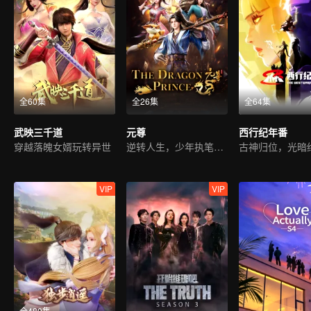
全60集
全26集
全64集
武映三千道
元尊
西行纪年番
穿越落魄女婿玩转异世
逆转人生，少年执笔破苍穹
VIP
VIP
全480集