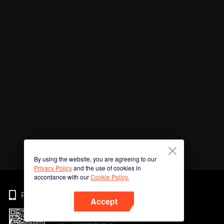
By using the website, you are agreeing to our
Privacy Policy
and the use of cookies in
accordance with our
Cookie Policy.
Phone
Accept