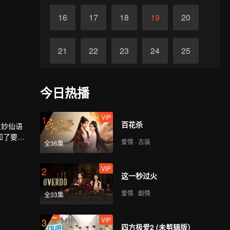
16
17
18
19
20
21
22
23
24
25
26
27
28
29
30
今日热播
VIP
1
百花杀
生妙仙语
知了要与
爱情 · 古装
全36集
，答应了
一试，牧
进。在见
VIP
2
这一秒过火
牧云势不
指派暗杀
爱情 · 剧情
全33集
VIP
3
四方极爱2 (未剪辑版）