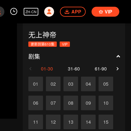
APP
VIP
ZH-CN
无上神帝
更新到第610集
VIP
剧集
01-30
31-60
61-90
91-1
01
02
03
04
05
06
07
08
09
10
11
12
13
14
15