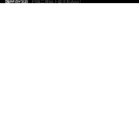
扫描二维码下载手机App！
帮助与反馈
关
意见反馈
加
联
电子
ted.