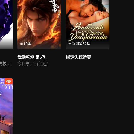
全12集
更新到第62集
武动乾坤 第5季
绑定失踪娇妻
古神归位，光暗终极一战
今日事，百倍还！
VIP