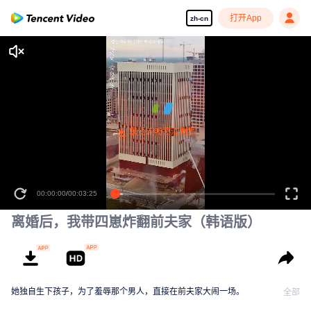
打开App
zh-cn
00:00:00
/
00:03:25
离婚后，我带四崽炸翻前夫家（韩语版）
她独自生下孩子，为了羞辱那个男人，直接在前夫家大闹一场。
全部